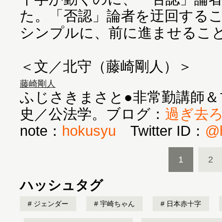
た。「否認」論者を迂回する
シンプルに、前に進ませるこ
＜文／北守（藤崎剛人）＞
藤崎剛人
ふじさきまさと●非常勤講師＆
史／公法学。ブログ：
過ぎ去
note：
hokusyu
Twitter ID：
@h
1
2
ハッシュタグ
ジェンダー
宇崎ちゃん
日本赤十字