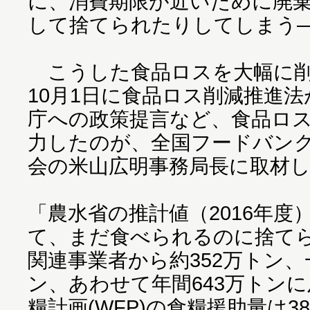
に、消費期限が近いために廃
して捨てられたりしてしまう
こうした食品ロスを大幅に削減
10月1日に食品ロス削減推進
庁への政策提言など、食品ロ
力したのが、全国フードバン
会の米山広明事務局長に取材
「農水省の推計値（2016年
て、まだ食べられるのに捨て
関連事業者から約352万トン、
ン、あわせて年間643万トン
糧計画(WFP)の食糧援助量は