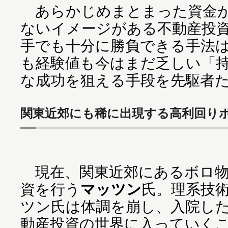
あらかじめまとまった資金が
ないイメージがある不動産投
手でも十分に勝負できる手法
も経験値も今はまだ乏しい「
な成功を狙える手段を先駆者
関東近郊にも稀に出現する高利回り
現在、関東近郊にあるボロ物
資を行う
マッツン
氏。理系技
ツン氏は体調を崩し、入院し
動産投資の世界に入っていく