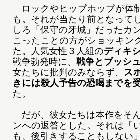
ロックやヒップホップが体制
も。それが当たり前となってし
しろ「保守の牙城」だったカ
こったことの方がショッキン
た。人気女性３人組の
ディキ
戦争勃発時に、
戦争とブッシ
女たちに批判のみならず、
ス
きには殺人予告の恐喝までを
た。
だが、彼女たちは本作をそん
ンへの返答とした。それは「
も、後引きすることもしない