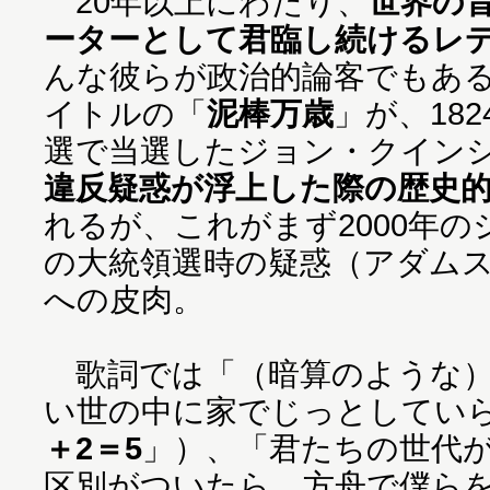
20年以上にわたり、
世界の
ーターとして君臨し続けるレ
んな彼らが政治的論客でもあ
イトルの「
泥棒万歳
」が、18
選で当選したジョン・クイン
違反疑惑が浮上した際の歴史
れるが、これがまず2000年の
の大統領選時の疑惑（アダムス
への皮肉。
歌詞では「（暗算のような）
い世の中に家でじっとしてい
＋2＝5
」）、「君たちの世代
区別がついたら、方舟で僕ら