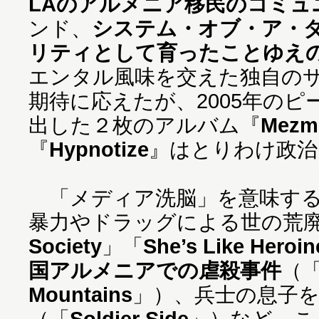
LAのアルメニア移民のコミュ
ンド、
システム・オブ・ア・
リティとして育ったことゆえ
エンタル風味を交えた独自の
期待に応えたが、2005年の
出した２枚のアルバム『
Mezm
『
Hypnotize
』はとりわけ政治
「メディア洗脳」を意味する
暴力やドラッグによる世の荒
Society
」「
She’s Like Heroin
国アルメニアでの虐殺事件
（
Mountains
」）、兵士の息子
（「
Soldier Side
」）など、こ