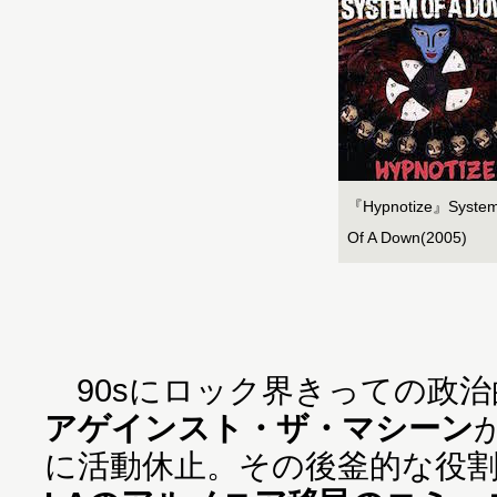
『Hypnotize』Syste
Of A Down(2005)
90sにロック界きっての政治
アゲインスト・ザ・マシーン
に活動休止。その後釜的な役