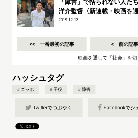
「障害」で括られない人た
洋介監督〈新連載・映画を
2019.12.13
一番最初の記事
前の記
映画を通して「社会」を切
ハッシュタグ
ゴッホ
子役
障害
Twitterでつぶやく
Facebookで