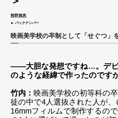
＞
熊野雅恵
バックナンバー
映画美学校の卒制として「せぐつ」
――大胆な発想ですね…。デ
のような経緯で作ったのです
竹内：
映画美学校の初等科の
徒の中で4人選抜された人が、
16mmフィルムで制作するの