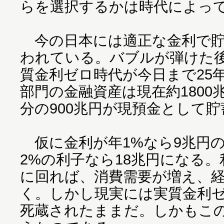
らを選択するかは時代によっ
今の日本には適正な金利で貯
われている。バブルが弾けた後
質金利ゼロ時代が今日まで25
部門の金融資産は現在約180
分の900兆円が現預金として
仮に金利が年1%なら9兆円
2%の利子なら18兆円になる
に回れば、消費需要が増え、
く。しかし現実には実質金利
死蔵されたままだ。しかもこ