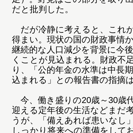
だと批判した。
だが冷静に考えると、これが
得まい。現状の国の財政事情
継続的な人口減少を背景に今
くことが見込まれる。財政不
り、「公的年金の水準は中長
込まれる」との報告書の指摘
今、働き盛りの20歳～30歳
迎える定年後の生活などまだ
うが、「備えあれば患いなし
しっかり将来への準備をして