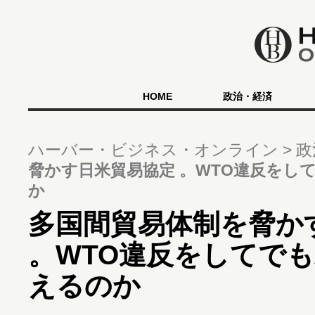
HOME
政治・経済
ハーバー・ビジネス・オンライン
政
脅かす日米貿易協定 。WTO違反をし
か
多国間貿易体制を脅か
。WTO違反をしてで
えるのか