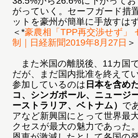
38.5%から26.6%に下がっ
がっていく。セーフガード措置
ットを豪州が簡単に手放すは
＜*
豪農相「TPP再交渉せず」
制｜日経新聞2019年8月27日
＞
また米国の離脱後、11カ国
だが、まだ国内批准を終えて
参加しているのは
日本を含め
コ、シンガポール、ニュージ
ーストラリア、ベトナム）
で
アなど新興国にとって世界最
クセスが最大の魅力であった
恩恵が激減したとして各国の