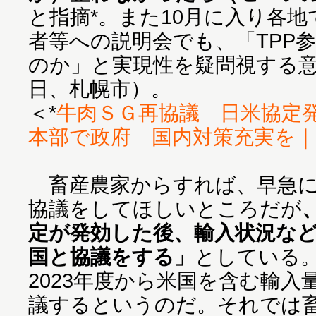
と指摘*。また10月に入り各
者等への説明会でも、「TPP
のか」と実現性を疑問視する意
日、札幌市）。
＜*
牛肉ＳＧ再協議 日米協定
本部で政府 国内対策充実を｜
畜産農家からすれば、早急に
協議をしてほしいところだが
定が発効した後、輸入状況な
国と協議をする」
としている
2023年度から米国を含む輸
議するというのだ。それでは