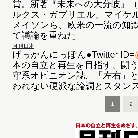
賞。新著『未来への大分岐』
ルクス・ガブリエル、マイケ
メイソンら、欧米の一流の知
て議論を重ねた。
月刊日本
げっかんにっぽん●Twitter ID=
本の自立と再生を目指す、闘
守系オピニオン誌。「左右」
われない硬派な論調とスタン
1
2