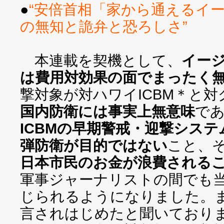
●
“安倍首相「家から通えるイ
の無知と詭弁と恐ろしさ”
本連載を契機として、
イー
は費用対効果の面でまったく
撃対象が対ハワイICBM＊と対
国内防衛には事実上無意味
で
ICBMの早期警戒・迎撃シス
弾防衛が目的ではない
こと、
日本市民のお金が浪費される
軍事ジャーナリストの間でも
じられるようになりました。
言されはじめたと聞いており