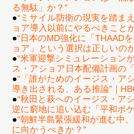
る無駄」か？”
●
“ミサイル防衛の現実を踏ま
ョア導入以前にやるべきことが
●
“日本のMD強化に「THAA
ョア」という選択は正しいのか
●
“米軍迎撃シミュレーション
ス・アショア日本配備計画の「不
●
“「誰がためのイージス・ア
導き出される、ある推論”｜HBO
●
“秋田と萩へのイージス・ア
逆に窮地に追い込む「平和ボケ
●
“朝鮮半島緊張緩和が進む中
に向かうべきか？”