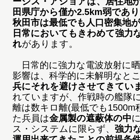
ージス・アショアは、居住地か
田県庁から僅か2.5km弱であ
秋田市は最低でも人口密集地
日常においてもきわめて強力
れ
があります。
日常的に強力な電波放射に晒
影響は、科学的に未解明なと
兵にそれを避けさせてきてい
れていますが、作戦時の艦隊
離は数キロ離(最低でも1500
た兵員は
金属製の遮蔽体の中
ス・システムに限らず、
強力
運用出来てきたことの前提条