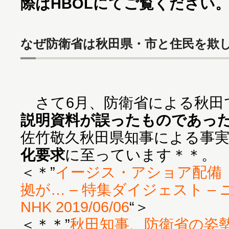
際はHBOLにてご覧ください
なぜ防衛省は秋田県・市と住民を欺
さて6月、防衛省による秋田
説明資料が誤ったものであっ
佐竹敬久秋田県知事による事
化要求
に至っています＊＊。
＜＊”
イージス・アショア配備 
拠が… – 特集ダイジェスト – 
NHK 2019/06/06
“＞
＜＊＊”
秋田知事、防衛省の姿