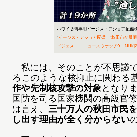
ハワイ防衛専用イージス・アショア配備検
“
イージス・アショア配備 “秋田市が最適”
イジェスト – ニュースウオッチ9 – NHK|201
私には、そのことが不思議で
ろこのような核抑止に関わる
作や先制核攻撃の対象
となり
国防を司る国家機関の高級官
は言え、
三十万人の秋田市民
し出す理由が全く分からない