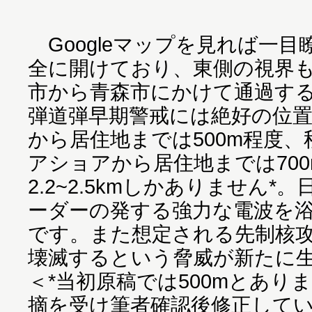
Googleマップを見れば一
全に開けており、東側の視界
市から青森市にかけて通過す
弾道弾早期警戒には絶好の位
から居住地までは500m程度、
アショアから居住地までは70
2.2~2.5kmしかありません
ーダーの発する強力な電波を
です。また想定される先制核
壊滅するという脅威が新たに
＜*当初原稿では500mとあり
摘を受け筆者確認後修正しています20