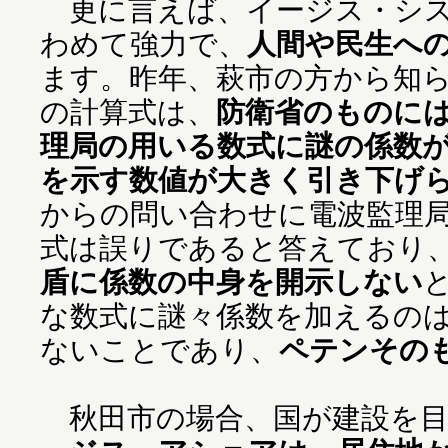
更に言えば、イージス・シス
わめて強力で、
人間や民生へ
ます。昨年、萩市の方から知
の計算式は、
防衛省のものに
理局の用いる数式に謎の係数
を示す数値が大きく引き下げ
からの問い合わせに電波監理
式は誤りであると答えており
盾に係数の中身を開示しない
な数式に謎々係数を加えるの
ないことであり、
ペテンその
秋田市の場合、国が建設を目