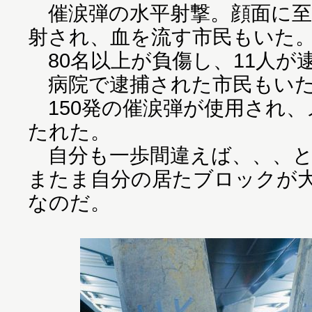
催涙弾の水平射撃。顔面に至
射され、血を流す市民もいた
80名以上が負傷し、11人が
病院で逮捕された市民もい
150発の催涙弾が使用され、
たれた。
自分も一歩間違えば、、、と
またま自分の居たブロックが
なのだ。