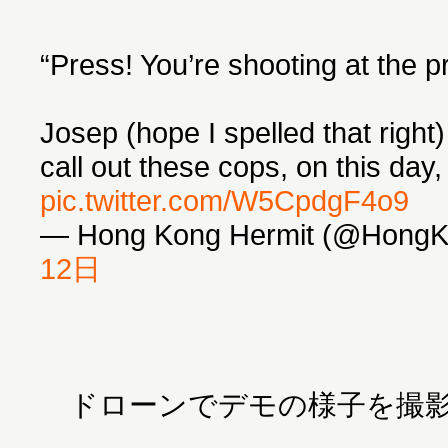
“Press! You’re shooting at the p
Josep (hope I spelled that right)
call out these cops, on this day, 
pic.twitter.com/W5CpdgF4o9
— Hong Kong Hermit (@HongK
12日
ドローンでデモの様子を撮影