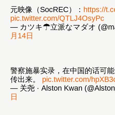
元映像（SocREC）：
https://t
pic.twitter.com/QTLJ4OsyPc
— カツキ☂立派なマダオ (@manjy
月14日
警察施暴实录，在中国的话可能
传出来。
pic.twitter.com/hpXB
— 关尧 · Alston Kwan (@Alsto
日