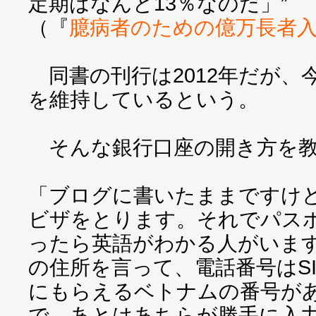
定期はなんと13％なのだ」”
（『
臆病者のための億万長者
同書の刊行は2012年だが、
を維持しているという。
そんな銀行口座の開き方を教
「ブログに書いたままですけ
ビザをとります。それでパス
ったら英語がわかる人がいま
の住所を言って、電話番号はS
にもらえるベトナムの番号が
で、あとはあちらが勝手に入