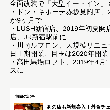
全面改装で「大型イートイン」
・
ドン・キホーテ赤坂見附店、20
か9ヶ月で
・
LUSH新宿店、2019年初夏
店、JR新宿駅前に
・
川崎ルフロン、大規模リニューア
日Ⅰ期開業、目玉は2020年開
・
高田馬場ロフト、2019年4月
スに
前回の記事
あの店も新規参入！外食チ