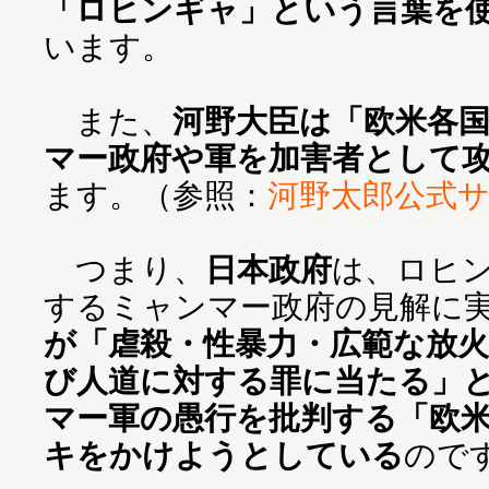
「ロヒンギャ」という言葉を
います。
また、
河野大臣は「欧米各
マー政府や軍を加害者として
ます。（参照：
河野太郎公式
つまり、
日本政府
は、ロヒ
するミャンマー政府の見解に
が「虐殺・性暴力・広範な放
び人道に対する罪に当たる」
マー軍の愚行を批判する「欧
キをかけようとしている
ので