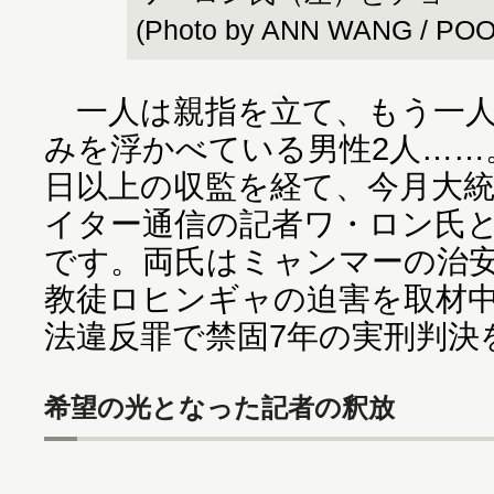
(Photo by ANN WANG / PO
一人は親指を立て、もう一人
みを浮かべている男性2人……
日以上の収監を経て、今月大
イター通信の記者ワ・ロン氏
です。両氏はミャンマーの治
教徒ロヒンギャの迫害を取材
法違反罪で禁固7年の実刑判決
希望の光となった記者の釈放