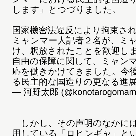
します」とつづりました。
国家機密法違反により拘束さ
ミャンマー人記者２名が、ミ
け、釈放されたことを歓迎し
自由の保障に関して、ミャン
応を働きかけてきました。今
る民主的な国造りの更なる進
— 河野太郎 (@konotarogomam
しかし、その声明のなかには
用している「ロヒンギャ」と