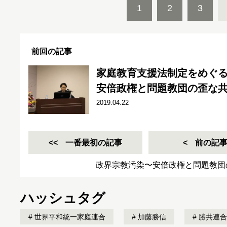
1
2
3
前回の記事
家庭教育支援法制定をめぐ
安倍政権と問題教団の歪な共
2019.04.22
一番最初の記事
前の記
政界宗教汚染〜安倍政権と問題教団
ハッシュタグ
世界平和統一家庭連合
加藤勝信
勝共連合