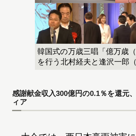
韓国式の万歳三唱「億万歳
を行う北村経夫と逢沢一郎（P
感謝献金収入300億円の0.1％を還
ィア