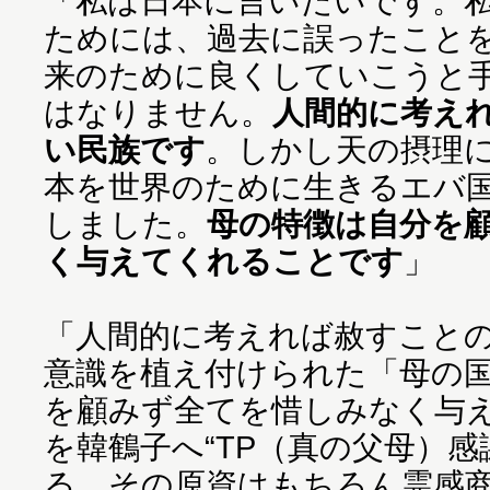
「私は日本に言いたいです。
ためには、過去に誤ったこと
来のために良くしていこうと
はなりません。
人間的に考え
い民族です
。しかし天の摂理
本を世界のために生きるエバ
しました。
母の特徴は自分を
く与えてくれることです
」
「人間的に考えれば赦すこと
意識を植え付けられた「母の
を顧みず全てを惜しみなく与え
を韓鶴子へ“TP（真の父母）感
る。その原資はもちろん霊感