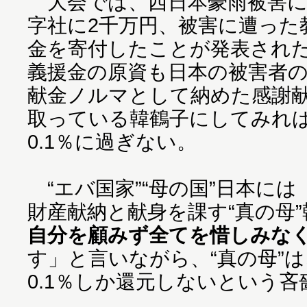
大会では、西日本豪雨被害に
字社に2千万円、被害に遭った
金を寄付したことが発表された
義援金の原資も日本の被害者
献金ノルマとして納めた感謝献
取っている韓鶴子にしてみれ
0.1％に過ぎない。
“エバ国家”“母の国”日本に
財産献納と献身を課す“真の母
自分を顧みず全てを惜しみな
す」と言いながら、“真の母”
0.1％しか還元しないという吝