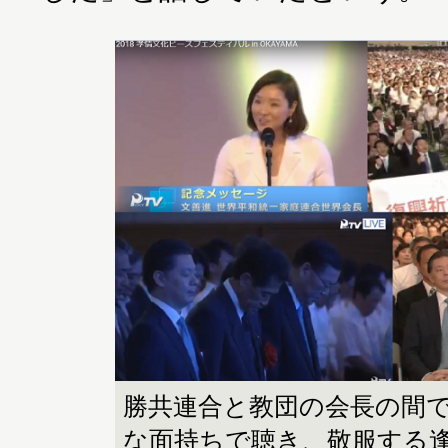
勝共連合と教団の会長の間で
な面持ちで聴き、敬服する