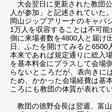
大会翌日に更新された教団公
人が参加」と記述されていた
岡山ジップアリーナのキャパ
1万人を収容することは不可能
側に来場者数を4800人と届
日、ふたを開けてみると650
本来であれば規定通りに総入場料
を基本料金にプラスして会場
らないところだが、表向きに
ため、かかった会場経費は基
ころにも教団の体質が表れて
教団の徳野会長は翌週、富山