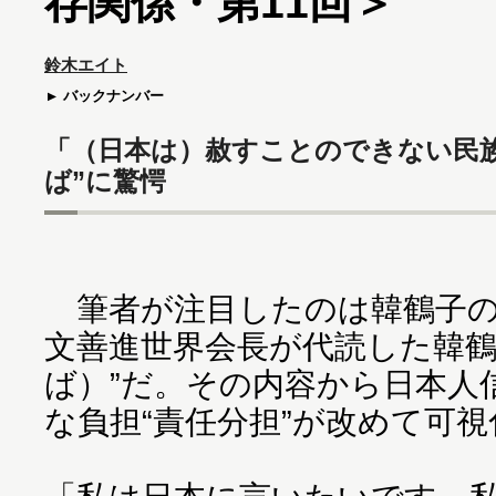
存関係・第11回＞
鈴木エイト
バックナンバー
「（日本は）赦すことのできない民
ば”に驚愕
筆者が注目したのは韓鶴子の“
文善進世界会長が代読した韓鶴
ば）”だ。その内容から日本人
な負担“責任分担”が改めて可