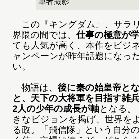
筆者撮影
この『キングダム』、サラリ
界隈の間では、
仕事の極意が
ても人気が高く、本作をビジ
ャンペーンが昨年話題になっ
い。
物語は、
後に秦の始皇帝と
と、天下の大将軍を目指す雑
2人の少年の成長が軸
となる。
きなビジョンを掲げ、世界を
る政。「飛信隊」という自分