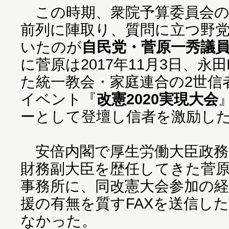
この時期、衆院予算委員会の
前列に陣取り、質問に立つ野
いたのが
自民党・菅原一秀議
に菅原は2017年11月3日、
た統一教会・家庭連合の2世信者
イベント『
改憲2020実現大会
ーとして登壇し信者を激励し
安倍内閣で厚生労働大臣政務
財務副大臣を歴任してきた菅
事務所に、同改憲大会参加の
援の有無を質すFAXを送信し
なかった。