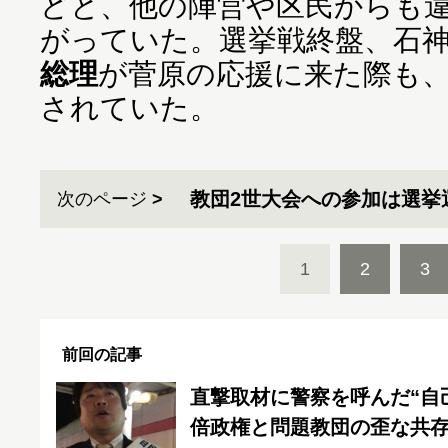
どと、他の陣営や区民からも
がっていた。選挙戦終盤、石
総理
が菅原の応援に来た際も
されていた。
教団2世大会への参加は選挙
次のページ
1
2
3
前回の記事
直撃取材に警察を呼んだ“自
倍政権と問題教団の歪な共存