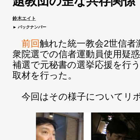
題教団の歪な共存関係
鈴木エイト
バックナンバー
前回
触れた統一教会2世信者
衆院選での信者運動員使用疑惑
補選で元秘書の選挙応援を行
取材を行った。
今回はその様子についてリポ