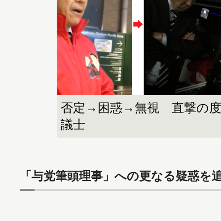
否定→困惑→無視 直撃の
議士
「与党筆頭理事」への更なる疑惑を