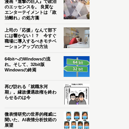
漫画『進撃の巨人』で政治
のエッセンスを。 良質な
エンターテイメントは「政
治離れ」の処方箋
上司の「応援」なんて部下
には響かない！？ 今すぐ
職場に導入するべきモチベ
ーションアップの方法
64bitへのWindowsの流
れ。そして、32bit版
Windowsの終焉
再び訪れる「就職氷河
期」。縁故優遇政権を終わ
らせるのは今
微表情研究の世界的権威に
聞いた、AI表情分析技術の
展望