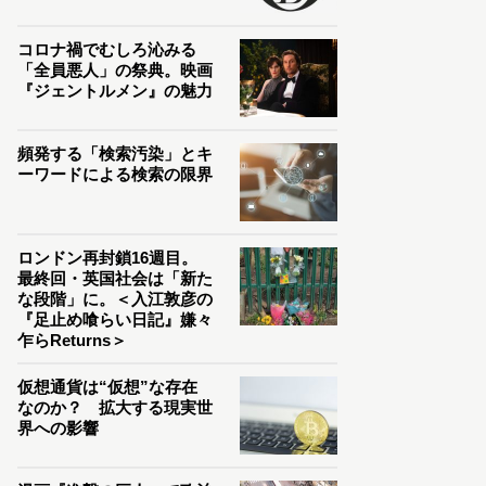
コロナ禍でむしろ沁みる
「全員悪人」の祭典。映画
『ジェントルメン』の魅力
頻発する「検索汚染」とキ
ーワードによる検索の限界
ロンドン再封鎖16週目。
最終回・英国社会は「新た
な段階」に。＜入江敦彦の
『足止め喰らい日記』嫌々
乍らReturns＞
仮想通貨は“仮想”な存在
なのか？ 拡大する現実世
界への影響