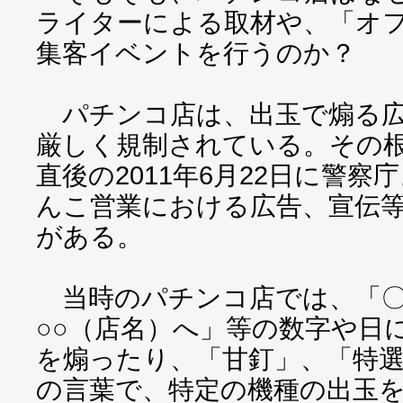
ライターによる取材や、「オフ
集客イベントを行うのか？
パチンコ店は、出玉で煽る広
厳しく規制されている。その
直後の2011年6月22日に警
んこ営業における広告、宣伝
がある。
当時のパチンコ店では、「〇
○○（店名）へ」等の数字や日
を煽ったり、「甘釘」、「特
の言葉で、特定の機種の出玉