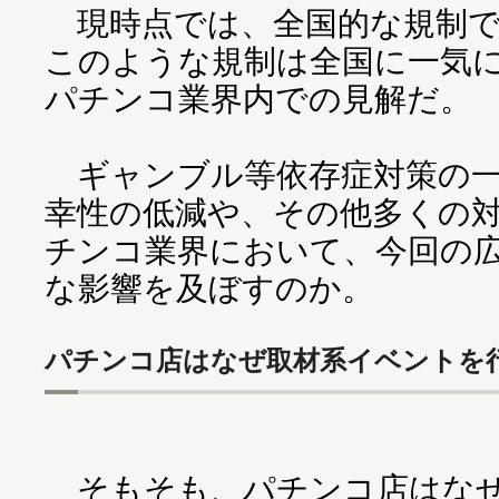
現時点では、全国的な規制で
このような規制は全国に一気
パチンコ業界内での見解だ。
ギャンブル等依存症対策の一
幸性の低減や、その他多くの
チンコ業界において、今回の
な影響を及ぼすのか。
パチンコ店はなぜ取材系イベントを
そもそも、パチンコ店はなぜ