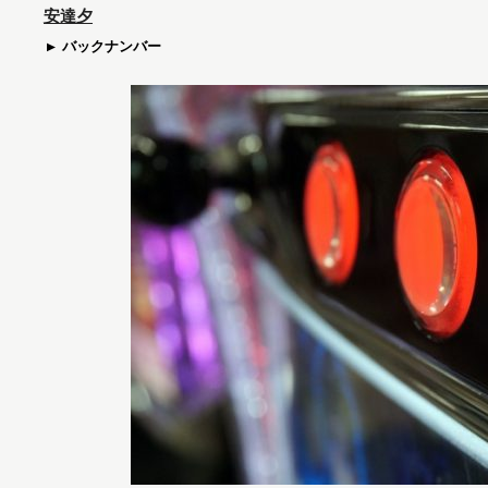
安達夕
バックナンバー