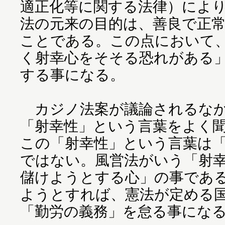
適正化等に関する法律）によ
法の元来の目的は、善良で正
ことである。この点において
く射幸心をそそる恐れがある
する事になる。
カジノ法案が議論されるなか
「射幸性」という言葉をよく
この「射幸性」という言葉は
ではない。風営法がいう「射
儲けようとする心」の事であ
ようとすれば、憲法が定める
「勤労の義務」を怠る事にな