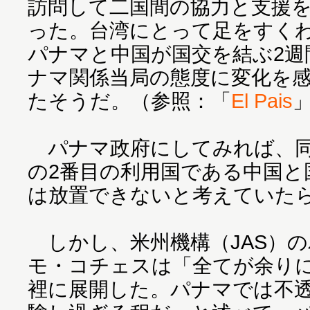
訪問して二国間の協力と支援
った。台湾にとって足をすく
パナマと中国が国交を結ぶ2週
ナマ関係当局の態度に変化を
たそうだ。（参照：「
El Pais
パナマ政府にしてみれば、同
の2番目の利用国である中国と
は放置できないと考えていた
しかし、米州機構（JAS）
モ・コチェスは「全てが余り
裡に展開した。パナマでは不