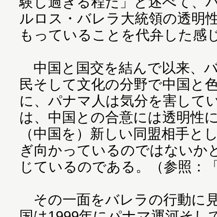
験し過ぎる程だ」と述べて、
ルロス・バレラ大統領の透明
もっていることを代弁した感
中国と国交を結んで以来、バ
民そして文化の分野で中国と
に、パナマ人は気分を害して
は、中国との合意には透明性
（中国を）新しい同盟相手と
ぎ向かっているのではないか
じているのである。（参照：
その一面をバレラの行動に見
国は1999年にパナマ運河そ