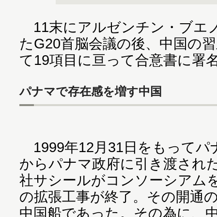
11末にアルゼンチン・ブエ
たG20首脳会議の後、中国の
て19項目に亘って合意書に署
パナマで存在感を増す中国
1999年12月31日をもって
からパナマ政府に引き渡され
社サシールがコンソーシアムを組
の拡張工事が終了。その開通
中国船であった。その為に、中