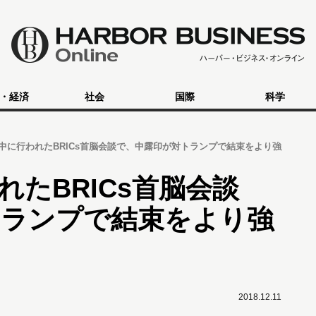
・経済
社会
国際
科学
間中に行われたBRICs首脳会談で、中露印が対トランプで結束をより強
れたBRICs首脳会談
トランプで結束をより強
2018.12.11