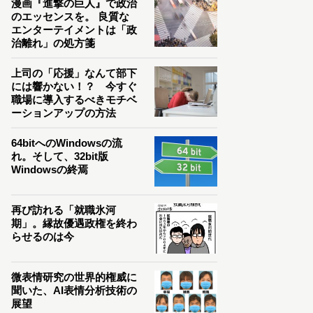
漫画『進撃の巨人』で政治
のエッセンスを。 良質な
エンターテイメントは「政
治離れ」の処方箋
上司の「応援」なんて部下
には響かない！？ 今すぐ
職場に導入するべきモチベ
ーションアップの方法
64bitへのWindowsの流
れ。そして、32bit版
Windowsの終焉
再び訪れる「就職氷河
期」。縁故優遇政権を終わ
らせるのは今
微表情研究の世界的権威に
聞いた、AI表情分析技術の
展望