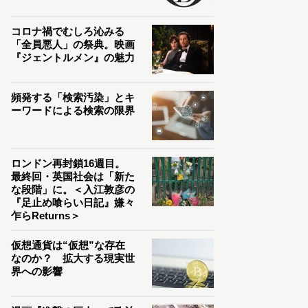
コロナ禍でむしろ沁みる
「全員悪人」の祭典。映画
『ジェントルメン』の魅力
頻発する「検索汚染」とキ
ーワードによる検索の限界
ロンドン再封鎖16週目。
最終回・英国社会は「新た
な段階」に。＜入江敦彦の
『足止め喰らい日記』嫌々
乍らReturns＞
仮想通貨は“仮想”な存在
なのか？ 拡大する現実世
界への影響