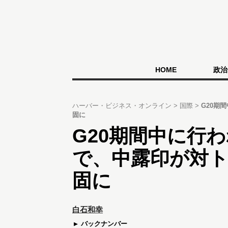
HOME
政治
ハーバー・ビジネス・オンライン
国際
G20期
固に
G20期間中に行わ
で、中露印が対
固に
白石和幸
バックナンバー