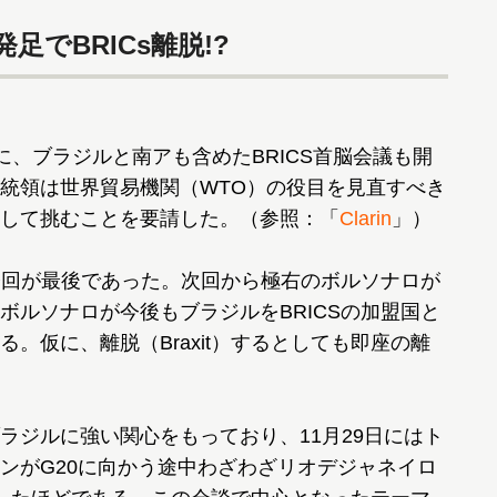
でBRICs離脱!?
に、ブラジルと南アも含めたBRICS首脳会議も開
統領は世界貿易機関（WTO）の役目を見直すべき
して挑むことを要請した。（参照：「
Clarin
」）
今回が最後であった。次回から極右のボルソナロが
ボルソナロが今後もブラジルをBRICSの加盟国と
。仮に、離脱（Braxit）するとしても即座の離
ジルに強い関心をもっており、11月29日にはト
ンがG20に向かう途中わざわざリオデジャネイロ