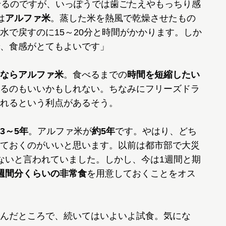
せるのですが、いっぽうでは歯ごたえやもっちり感
は
アルファ米
。蒸した米を熱風で乾燥させたもの
水で戻すのに15～20分と時間がかかります。しか
、食感がとてもよいです」
ならアルファ米
。食べるまでの
時間を短縮したい
るのもいいかもしれない。ちなみにフリーズドラ
れるという利点があるそう。
3～5年
。アルファ米が
約5年
です。やはり、どち
ておくのがいいと思います。以前は都市部で大災
ないと言われていました。しかし、今は1週間と期
週間分くらいの非常食
を用意しておくことをオス
んだところで、続いてはいよいよ試食。気にな