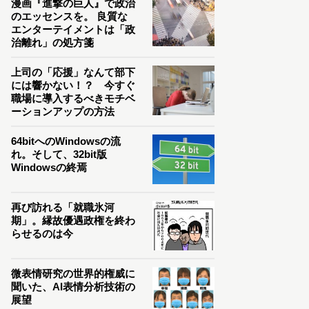
漫画『進撃の巨人』で政治
のエッセンスを。 良質な
エンターテイメントは「政
治離れ」の処方箋
上司の「応援」なんて部下
には響かない！？ 今すぐ
職場に導入するべきモチベ
ーションアップの方法
64bitへのWindowsの流
れ。そして、32bit版
Windowsの終焉
再び訪れる「就職氷河
期」。縁故優遇政権を終わ
らせるのは今
微表情研究の世界的権威に
聞いた、AI表情分析技術の
展望