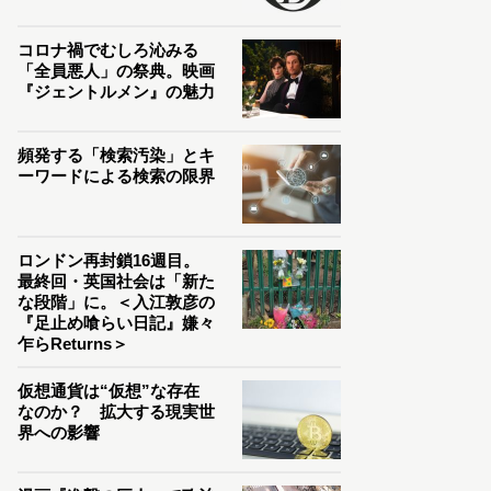
コロナ禍でむしろ沁みる
「全員悪人」の祭典。映画
『ジェントルメン』の魅力
頻発する「検索汚染」とキ
ーワードによる検索の限界
ロンドン再封鎖16週目。
最終回・英国社会は「新た
な段階」に。＜入江敦彦の
『足止め喰らい日記』嫌々
乍らReturns＞
仮想通貨は“仮想”な存在
なのか？ 拡大する現実世
界への影響