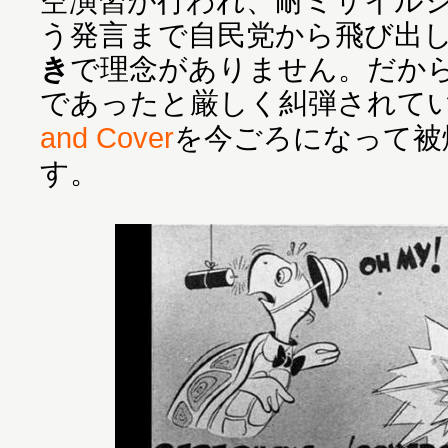
空演習が行われ、耐ミサイル
う発言まで自民党から飛び出
き
で理念がありません。だか
であったと厳しく糾弾されてい
and Cover
を今ごろになって被
す。