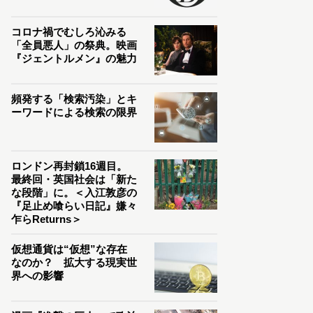
コロナ禍でむしろ沁みる
「全員悪人」の祭典。映画
『ジェントルメン』の魅力
頻発する「検索汚染」とキ
ーワードによる検索の限界
ロンドン再封鎖16週目。
最終回・英国社会は「新た
な段階」に。＜入江敦彦の
『足止め喰らい日記』嫌々
乍らReturns＞
仮想通貨は“仮想”な存在
なのか？ 拡大する現実世
界への影響