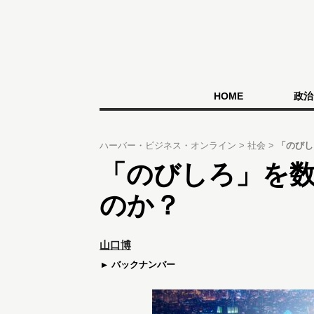
HOME
政治
ハーバー・ビジネス・オンライン
社会
「のびし
「のびしろ」を
のか？
山口博
バックナンバー