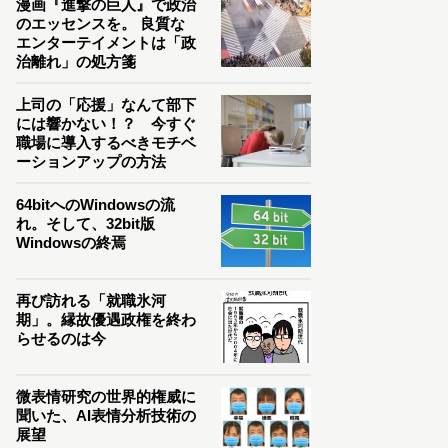
漫画『進撃の巨人』で政治
のエッセンスを。 良質な
エンターテイメントは「政
治離れ」の処方箋
上司の「応援」なんて部下
には響かない！？ 今すぐ
職場に導入するべきモチベ
ーションアップの方法
64bitへのWindowsの流
れ。そして、32bit版
Windowsの終焉
再び訪れる「就職氷河
期」。縁故優遇政権を終わ
らせるのは今
微表情研究の世界的権威に
聞いた、AI表情分析技術の
展望