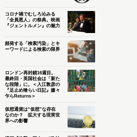
コロナ禍でむしろ沁みる
「全員悪人」の祭典。映画
『ジェントルメン』の魅力
頻発する「検索汚染」とキ
ーワードによる検索の限界
ロンドン再封鎖16週目。
最終回・英国社会は「新た
な段階」に。＜入江敦彦の
『足止め喰らい日記』嫌々
乍らReturns＞
仮想通貨は“仮想”な存在
なのか？ 拡大する現実世
界への影響