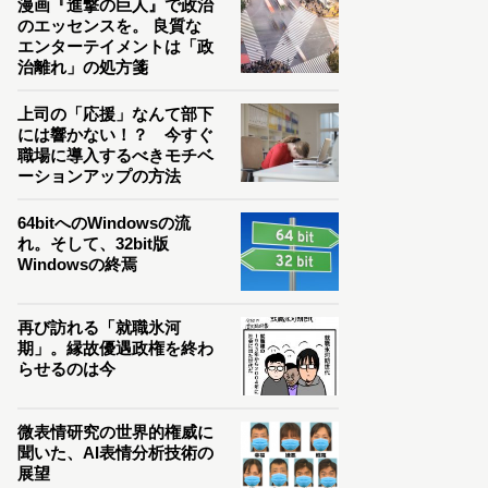
漫画『進撃の巨人』で政治
のエッセンスを。 良質な
エンターテイメントは「政
治離れ」の処方箋
上司の「応援」なんて部下
には響かない！？ 今すぐ
職場に導入するべきモチベ
ーションアップの方法
64bitへのWindowsの流
れ。そして、32bit版
Windowsの終焉
再び訪れる「就職氷河
期」。縁故優遇政権を終わ
らせるのは今
微表情研究の世界的権威に
聞いた、AI表情分析技術の
展望