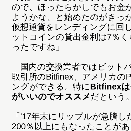
ので、ほったらかしでもお金
ようかな、と始めたのがきっか
仮想通貨をレンディングに回
ットコインの貸出金利は7％
ったですね」
国内の交換業者ではビットバ
取引所のBitfinex、アメリカの
ングができる。特に
Bitfin
がいいのでオススメ
だという
「’17年末にリップルが急騰
200％以上にもなったことが