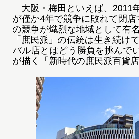
大阪・梅田といえば、2011
が僅か4年で競争に敗れて閉店
の競争が熾烈な地域として有
「庶民派」の伝統は生き続け
バル店とはどう勝負を挑んで
が描く「新時代の庶民派百貨