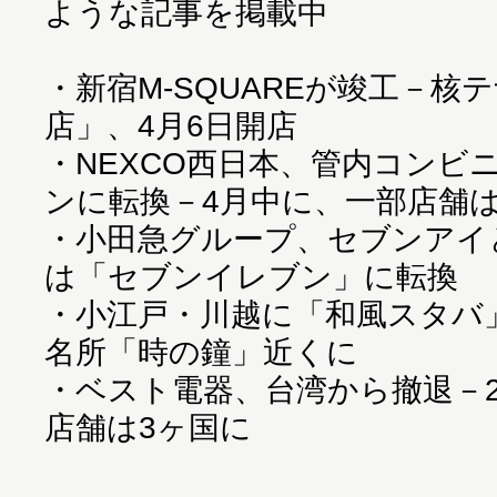
ような記事を掲載中
・
新宿M-SQUAREが竣工－核
店」、4月6日開店
・
NEXCO西日本、管内コンビ
ンに転換－4月中に、一部店舗
・
小田急グループ、セブンアイ
は「セブンイレブン」に転換
・
小江戸・川越に「和風スタバ」
名所「時の鐘」近くに
・
ベスト電器、台湾から撤退－2
店舗は3ヶ国に