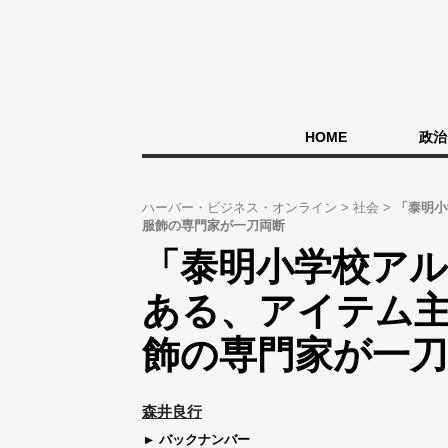
HOME
政治
ハーバー・ビジネス・オンライン
社会
「泰明小
服飾の専門家が一刀両断
「泰明小学校ア
ある、アイテム
飾の専門家が一刀
森井良行
バックナンバー