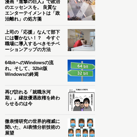
漫画『進撃の巨人』で政治
のエッセンスを。 良質な
エンターテイメントは「政
治離れ」の処方箋
上司の「応援」なんて部下
には響かない！？ 今すぐ
職場に導入するべきモチベ
ーションアップの方法
64bitへのWindowsの流
れ。そして、32bit版
Windowsの終焉
再び訪れる「就職氷河
期」。縁故優遇政権を終わ
らせるのは今
微表情研究の世界的権威に
聞いた、AI表情分析技術の
展望