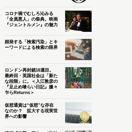
コロナ禍でむしろ沁みる
「全員悪人」の祭典。映画
『ジェントルメン』の魅力
頻発する「検索汚染」とキ
ーワードによる検索の限界
ロンドン再封鎖16週目。
最終回・英国社会は「新た
な段階」に。＜入江敦彦の
『足止め喰らい日記』嫌々
乍らReturns＞
仮想通貨は“仮想”な存在
なのか？ 拡大する現実世
界への影響