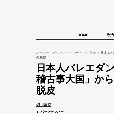
HOME
政治
ハーバー・ビジネス・オンライン
社会
日本人バ
の脱皮
日本人バレエダ
稽古事大国」から
脱皮
細川昌彦
バックナンバー