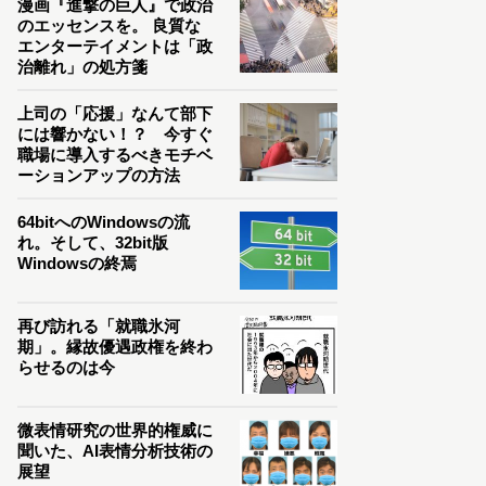
漫画『進撃の巨人』で政治
のエッセンスを。 良質な
エンターテイメントは「政
治離れ」の処方箋
上司の「応援」なんて部下
には響かない！？ 今すぐ
職場に導入するべきモチベ
ーションアップの方法
64bitへのWindowsの流
れ。そして、32bit版
Windowsの終焉
再び訪れる「就職氷河
期」。縁故優遇政権を終わ
らせるのは今
微表情研究の世界的権威に
聞いた、AI表情分析技術の
展望