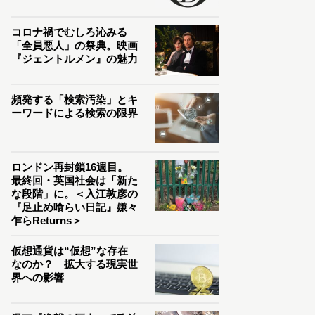
コロナ禍でむしろ沁みる
「全員悪人」の祭典。映画
『ジェントルメン』の魅力
頻発する「検索汚染」とキ
ーワードによる検索の限界
ロンドン再封鎖16週目。
最終回・英国社会は「新た
な段階」に。＜入江敦彦の
『足止め喰らい日記』嫌々
乍らReturns＞
仮想通貨は“仮想”な存在
なのか？ 拡大する現実世
界への影響