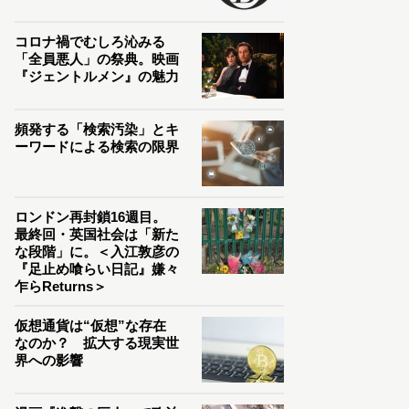
コロナ禍でむしろ沁みる
「全員悪人」の祭典。映画
『ジェントルメン』の魅力
頻発する「検索汚染」とキ
ーワードによる検索の限界
ロンドン再封鎖16週目。
最終回・英国社会は「新た
な段階」に。＜入江敦彦の
『足止め喰らい日記』嫌々
乍らReturns＞
仮想通貨は“仮想”な存在
なのか？ 拡大する現実世
界への影響