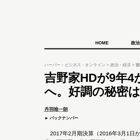
HOME
政治
ハーバー・ビジネス・オンライン
政治・経済
吉
吉野家HDが9年4
へ。好調の秘密
丹羽唯一朗
バックナンバー
2017年2月期決算（2016年3月1日か