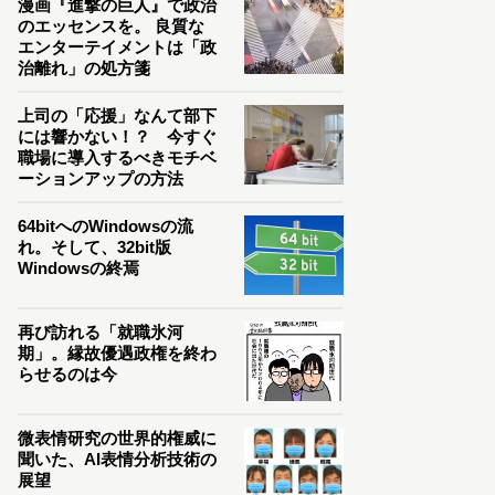
漫画『進撃の巨人』で政治
のエッセンスを。 良質な
エンターテイメントは「政
治離れ」の処方箋
上司の「応援」なんて部下
には響かない！？ 今すぐ
職場に導入するべきモチベ
ーションアップの方法
64bitへのWindowsの流
れ。そして、32bit版
Windowsの終焉
再び訪れる「就職氷河
期」。縁故優遇政権を終わ
らせるのは今
微表情研究の世界的権威に
聞いた、AI表情分析技術の
展望