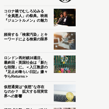
コロナ禍でむしろ沁みる
「全員悪人」の祭典。映画
『ジェントルメン』の魅力
頻発する「検索汚染」とキ
ーワードによる検索の限界
ロンドン再封鎖16週目。
最終回・英国社会は「新た
な段階」に。＜入江敦彦の
『足止め喰らい日記』嫌々
乍らReturns＞
仮想通貨は“仮想”な存在
なのか？ 拡大する現実世
界への影響