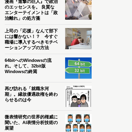
漫画『進撃の巨人』で政治
のエッセンスを。 良質な
エンターテイメントは「政
治離れ」の処方箋
上司の「応援」なんて部下
には響かない！？ 今すぐ
職場に導入するべきモチベ
ーションアップの方法
64bitへのWindowsの流
れ。そして、32bit版
Windowsの終焉
再び訪れる「就職氷河
期」。縁故優遇政権を終わ
らせるのは今
微表情研究の世界的権威に
聞いた、AI表情分析技術の
展望