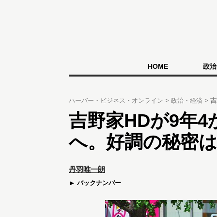
HOME
政治
ハーバー・ビジネス・オンライン
政治・経済
吉
吉野家HDが9年4
へ。好調の秘密
丹羽唯一朗
バックナンバー