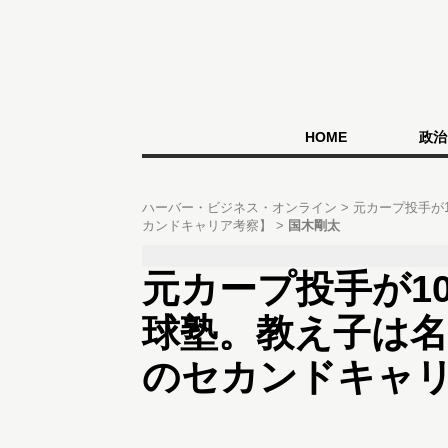
HOME
政治
ハーバー・ビジネス・オンライン
元カープ投手が
カンドキャリア考察】
国木剛太
元カープ投手が1
球塾。教え子は
のセカンドキャ