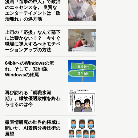
漫画『進撃の巨人』で政治
のエッセンスを。 良質な
エンターテイメントは「政
治離れ」の処方箋
上司の「応援」なんて部下
には響かない！？ 今すぐ
職場に導入するべきモチベ
ーションアップの方法
64bitへのWindowsの流
れ。そして、32bit版
Windowsの終焉
再び訪れる「就職氷河
期」。縁故優遇政権を終わ
らせるのは今
微表情研究の世界的権威に
聞いた、AI表情分析技術の
展望