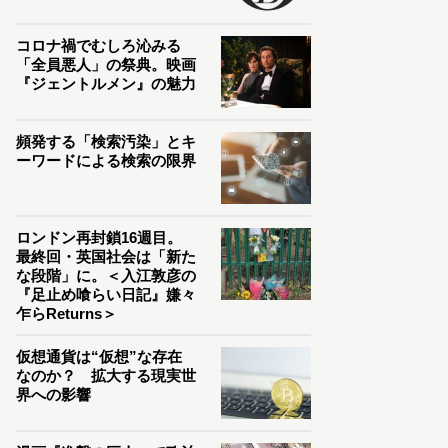
コロナ禍でむしろ沁みる
「全員悪人」の祭典。映画
『ジェントルメン』の魅力
頻発する「検索汚染」とキ
ーワードによる検索の限界
ロンドン再封鎖16週目。
最終回・英国社会は「新た
な段階」に。＜入江敦彦の
『足止め喰らい日記』嫌々
乍らReturns＞
仮想通貨は“仮想”な存在
なのか？ 拡大する現実世
界への影響