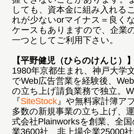
しても、資本金に組み入れる
れが少ないorマイナス＝良く
ケースもありますので、企業
一つとしてご利用下さい。
【平野健児（ひらのけんじ）
1980年京都生まれ、神戸大学
でWeb広告営業を経験後、We
の立ち上げ請負業務で独立。W
『
SiteStock
』や無料家計簿ア
多数の新規事業の立ち上げ、
式会社Plainworksを創業、
業3600社、非上場企業2500