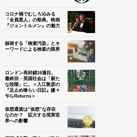
コロナ禍でむしろ沁みる
「全員悪人」の祭典。映画
『ジェントルメン』の魅力
頻発する「検索汚染」とキ
ーワードによる検索の限界
ロンドン再封鎖16週目。
最終回・英国社会は「新た
な段階」に。＜入江敦彦の
『足止め喰らい日記』嫌々
乍らReturns＞
仮想通貨は“仮想”な存在
なのか？ 拡大する現実世
界への影響