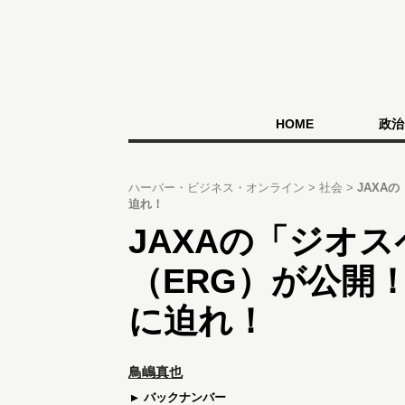
HOME
政治
ハーバー・ビジネス・オンライン
社会
JAXA
迫れ！
JAXAの「ジオ
（ERG）が公開
に迫れ！
鳥嶋真也
バックナンバー