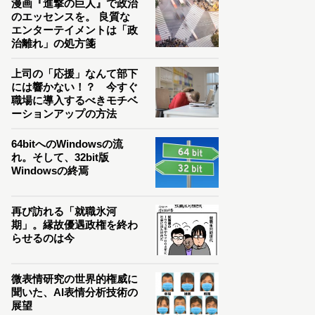
漫画『進撃の巨人』で政治
のエッセンスを。 良質な
エンターテイメントは「政
治離れ」の処方箋
上司の「応援」なんて部下
には響かない！？ 今すぐ
職場に導入するべきモチベ
ーションアップの方法
64bitへのWindowsの流
れ。そして、32bit版
Windowsの終焉
再び訪れる「就職氷河
期」。縁故優遇政権を終わ
らせるのは今
微表情研究の世界的権威に
聞いた、AI表情分析技術の
展望