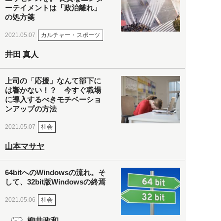
ーテイメントは「政治離れ」
の処方箋
カルチャー・スポーツ
2021.05.07
井田 真人
上司の「応援」なんて部下に
は響かない！？ 今すぐ職場
に導入するべきモチベーショ
ンアップの方法
社会
2021.05.07
山本マサヤ
64bitへのWindowsの流れ。そ
して、32bit版Windowsの終焉
社会
2021.05.06
柳井政和