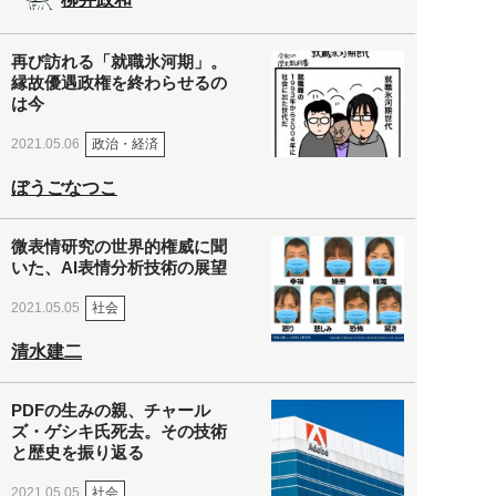
再び訪れる「就職氷河期」。
縁故優遇政権を終わらせるの
は今
政治・経済
2021.05.06
ぼうごなつこ
微表情研究の世界的権威に聞
いた、AI表情分析技術の展望
社会
2021.05.05
清水建二
PDFの生みの親、チャール
ズ・ゲシキ氏死去。その技術
と歴史を振り返る
社会
2021.05.05