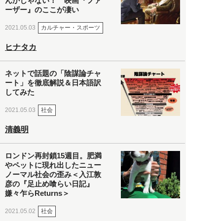
んかじゃない！ 映画『ファ
ーザー』のここが凄い
カルチャー・スポーツ
2021.05.03
ヒナタカ
ネットで話題の「陰謀論チャ
ート」を徹底解説＆日本語訳
してみた
社会
2021.05.03
清義明
ロンドン再封鎖15週目。肥満
やペットに現れ出したニュー
ノーマル社会の歪み＜入江敦
彦の『足止め喰らい日記』
嫌々乍らReturns＞
社会
2021.05.02