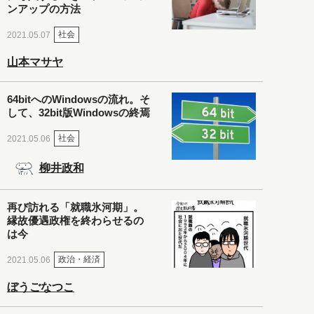
ンアップの方法
社会
2021.05.07
山本マサヤ
64bitへのWindowsの流れ。そ
して、32bit版Windowsの終焉
社会
2021.05.06
柳井政和
再び訪れる「就職氷河期」。
縁故優遇政権を終わらせるの
は今
政治・経済
2021.05.06
ぼうごなつこ