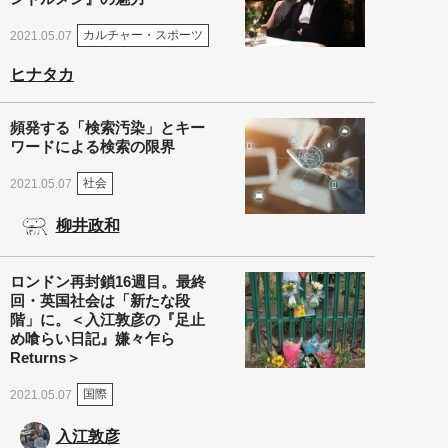
カルチャー・スポーツ
2021.05.07
ヒナタカ
頻発する「検索汚染」とキー
ワードによる検索の限界
社会
2021.05.07
柳井政和
ロンドン再封鎖16週目。最終
回・英国社会は「新たな段
階」に。＜入江敦彦の『足止
め喰らい日記』嫌々乍ら
Returns＞
国際
2021.05.07
入江敦彦