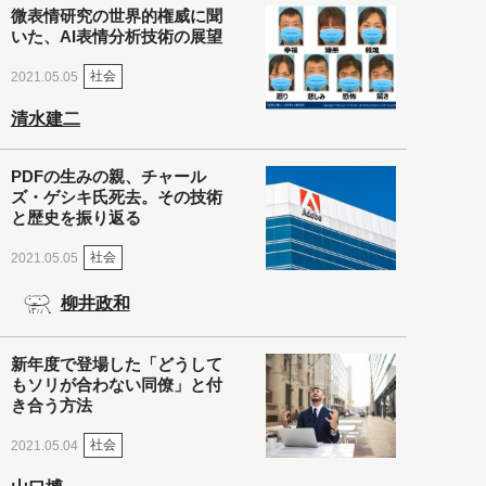
微表情研究の世界的権威に聞
いた、AI表情分析技術の展望
社会
2021.05.05
清水建二
PDFの生みの親、チャール
ズ・ゲシキ氏死去。その技術
と歴史を振り返る
社会
2021.05.05
柳井政和
新年度で登場した「どうして
もソリが合わない同僚」と付
き合う方法
社会
2021.05.04