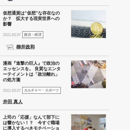
仮想通貨は“仮想”な存在なの
か？ 拡大する現実世界への
影響
政治・経済
2021.05.07
柳井政和
漫画『進撃の巨人』で政治の
エッセンスを。 良質なエンタ
ーテイメントは「政治離れ」
の処方箋
カルチャー・スポーツ
2021.05.07
井田 真人
上司の「応援」なんて部下に
は響かない！？ 今すぐ職場
に導入するべきモチベーショ