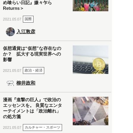
め喰らい日記』嫌々乍ら
Returns＞
国際
2021.05.07
入江敦彦
仮想通貨は“仮想”な存在なの
か？ 拡大する現実世界への
影響
政治・経済
2021.05.07
柳井政和
漫画『進撃の巨人』で政治の
エッセンスを。 良質なエンタ
ーテイメントは「政治離れ」
の処方箋
カルチャー・スポーツ
2021.05.07