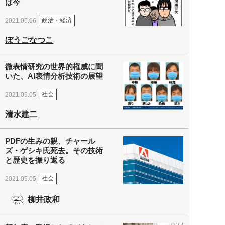
は今
政治・経済
2021.05.06
ぼうごなつこ
微表情研究の世界的権威に聞
いた、AI表情分析技術の展望
社会
2021.05.05
清水建二
PDFの生みの親、チャール
ズ・ゲシキ氏死去。その技術
と歴史を振り返る
社会
2021.05.05
柳井政和