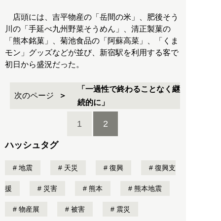
店頭には、吉平物産の「岳間の米」、肥後そう
川の「手延べ九州野菜そうめん」、清正製菓の
「熊本銘菓」、菊池食品の「阿蘇高菜」、「くま
モン」グッズなどが並び、新宿駅を利用する客で
初日から盛況だった。
「一過性で終わることなく継
次のページ
続的に」
1
2
ハッシュタグ
地震
天災
復興
復興支
援
災害
熊本
熊本地震
物産展
被害
震災