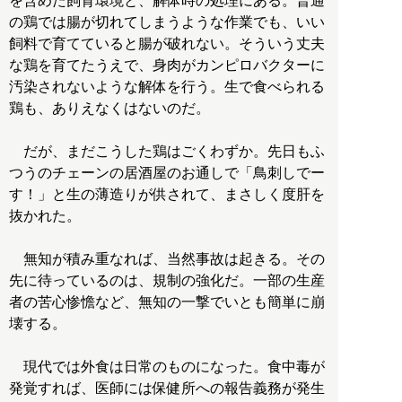
を含めた飼育環境と、解体時の処理にある。普通
の鶏では腸が切れてしまうような作業でも、いい
飼料で育てていると腸が破れない。そういう丈夫
な鶏を育てたうえで、身肉がカンピロバクターに
汚染されないような解体を行う。生で食べられる
鶏も、ありえなくはないのだ。
だが、まだこうした鶏はごくわずか。先日もふ
つうのチェーンの居酒屋のお通しで「鳥刺しでー
す！」と生の薄造りが供されて、まさしく度肝を
抜かれた。
無知が積み重なれば、当然事故は起きる。その
先に待っているのは、規制の強化だ。一部の生産
者の苦心惨憺など、無知の一撃でいとも簡単に崩
壊する。
現代では外食は日常のものになった。食中毒が
発覚すれば、医師には保健所への報告義務が発生