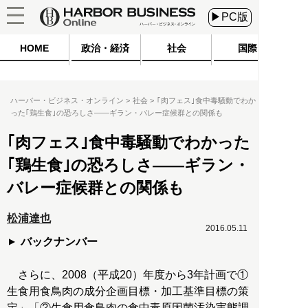
▶PC版
HOME
政治・経済
社会
国際
ハーバー・ビジネス・オンライン
社会
｢肉フェス｣食中毒騒動でわか
った｢鶏生食｣の恐ろしさ――ギラン・バレー症候群との関係も
｢肉フェス｣食中毒騒動でわかった
｢鶏生食｣の恐ろしさ――ギラン・
バレー症候群との関係も
松浦達也
2016.05.11
バックナンバー
さらに、2008（平成20）年度から3年計画で①
生食用食鳥肉の成分企画目標・加工基準目標の策
定」「②生食用食鳥肉の食中毒原因菌汚染実態調