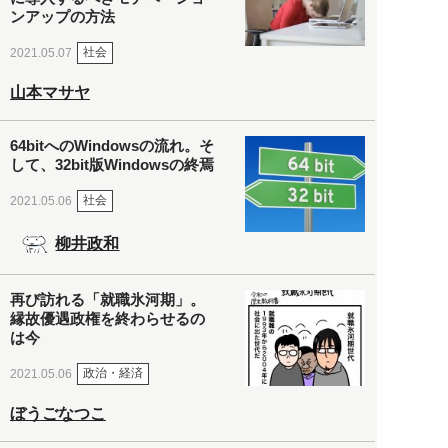
ンアップの方法
社会
2021.05.07
山本マサヤ
64bitへのWindowsの流れ。そ
して、32bit版Windowsの終焉
社会
2021.05.06
柳井政和
再び訪れる「就職氷河期」。
縁故優遇政権を終わらせるの
は今
政治・経済
2021.05.06
ぼうごなつこ