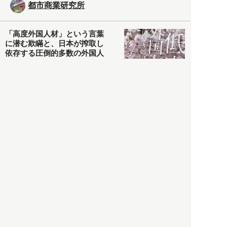
都市商業研究所
「高度外国人材」という言葉
に潜む欺瞞と、日本が搾取し
依存する圧倒的多数の外国人
労働者の実像とは？
社会
2021.05.01
月刊日本
以前の記事をもっと見る