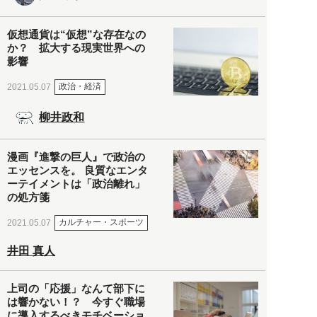
仮想通貨は“仮想”な存在なの
か？ 拡大する現実世界への
影響
政治・経済
2021.05.07
柳井政和
漫画『進撃の巨人』で政治の
エッセンスを。 良質なエンタ
ーテイメントは「政治離れ」
の処方箋
カルチャー・スポーツ
2021.05.07
井田 真人
上司の「応援」なんて部下に
は響かない！？ 今すぐ職場
に導入するべきモチベーショ