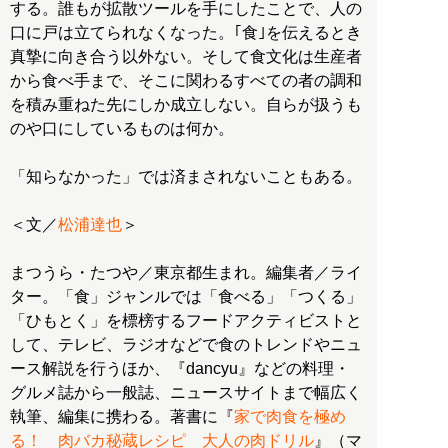
する。誰もが拡散ツールを手にしたことで、人の
口に戸は立てられなくなった。｢食｣を伝えるとき
真摯に向き合う以外ない。そして食文化は生産者
から食べ手まで、そこに関わるすべての者の調和
を積み重ねた先にしか成立しない。自らが扱うも
のや口にしているものは何か。
「知らなかった」では済まされないこともある。
＜文／
松浦達也
＞
まつうら・たつや／東京都生まれ。編集者／ライ
ター。「食」ジャンルでは「食べる」「つくる」
「ひもとく」を標榜するフードアクティビストと
して、テレビ、ラジオなどで食のトレンドやニュ
ース解説を行うほか、『dancyu』などの料理・
グルメ誌から一般誌、ニュースサイトまで幅広く
執筆、編集に携わる。著書に『
家で肉食を極め
る！ 肉バカ秘蔵レシピ 大人の肉ドリル
』（マ