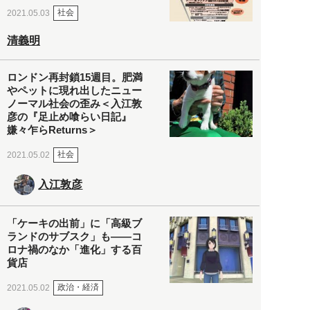
社会
2021.05.03
清義明
ロンドン再封鎖15週目。肥満
やペットに現れ出したニュー
ノーマル社会の歪み＜入江敦
彦の『足止め喰らい日記』
嫌々乍らReturns＞
社会
2021.05.02
入江敦彦
「ケーキの出前」に「高級ブ
ランドのサブスク」も――コ
ロナ禍のなか「進化」する百
貨店
政治・経済
2021.05.02