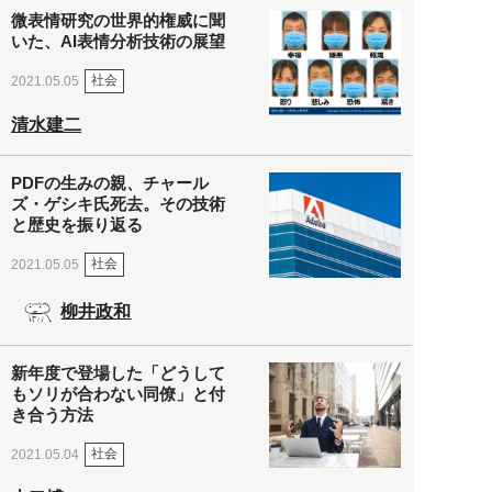
微表情研究の世界的権威に聞
いた、AI表情分析技術の展望
社会
2021.05.05
清水建二
PDFの生みの親、チャール
ズ・ゲシキ氏死去。その技術
と歴史を振り返る
社会
2021.05.05
柳井政和
新年度で登場した「どうして
もソリが合わない同僚」と付
き合う方法
社会
2021.05.04