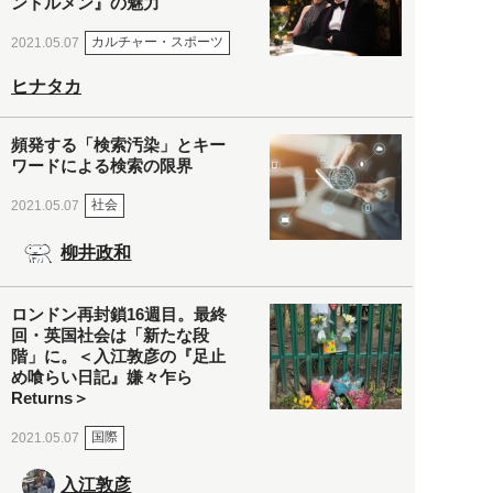
ントルメン』の魅力
カルチャー・スポーツ
2021.05.07
ヒナタカ
頻発する「検索汚染」とキー
ワードによる検索の限界
社会
2021.05.07
柳井政和
ロンドン再封鎖16週目。最終
回・英国社会は「新たな段
階」に。＜入江敦彦の『足止
め喰らい日記』嫌々乍ら
Returns＞
国際
2021.05.07
入江敦彦