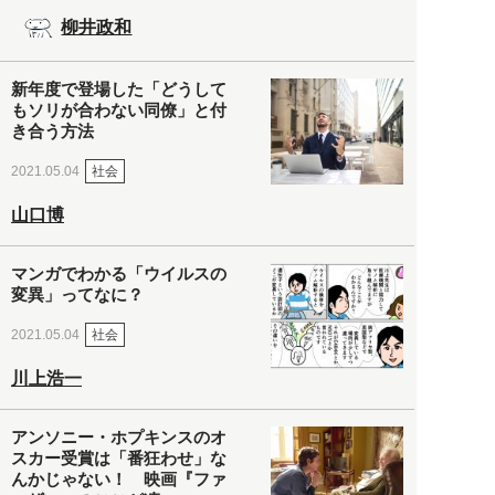
柳井政和
新年度で登場した「どうして
もソリが合わない同僚」と付
き合う方法
社会
2021.05.04
山口博
マンガでわかる「ウイルスの
変異」ってなに？
社会
2021.05.04
川上浩一
アンソニー・ホプキンスのオ
スカー受賞は「番狂わせ」な
んかじゃない！ 映画『ファ