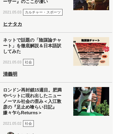
ーザー』のここが凄い
カルチャー・スポーツ
2021.05.03
ヒナタカ
ネットで話題の「陰謀論チャ
ート」を徹底解説＆日本語訳
してみた
社会
2021.05.03
清義明
ロンドン再封鎖15週目。肥満
やペットに現れ出したニュー
ノーマル社会の歪み＜入江敦
彦の『足止め喰らい日記』
嫌々乍らReturns＞
社会
2021.05.02