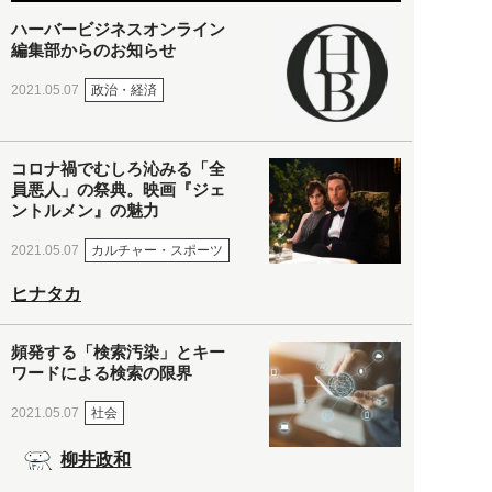
ハーバービジネスオンライン
編集部からのお知らせ
政治・経済
2021.05.07
コロナ禍でむしろ沁みる「全
員悪人」の祭典。映画『ジェ
ントルメン』の魅力
カルチャー・スポーツ
2021.05.07
ヒナタカ
頻発する「検索汚染」とキー
ワードによる検索の限界
社会
2021.05.07
柳井政和