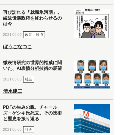
再び訪れる「就職氷河期」。
縁故優遇政権を終わらせるの
は今
政治・経済
2021.05.06
ぼうごなつこ
微表情研究の世界的権威に聞
いた、AI表情分析技術の展望
社会
2021.05.05
清水建二
PDFの生みの親、チャール
ズ・ゲシキ氏死去。その技術
と歴史を振り返る
社会
2021.05.05