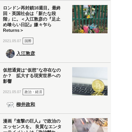
ロンドン再封鎖16週目。最終
回・英国社会は「新たな段
階」に。＜入江敦彦の『足止
め喰らい日記』嫌々乍ら
Returns＞
国際
2021.05.07
入江敦彦
仮想通貨は“仮想”な存在なの
か？ 拡大する現実世界への
影響
政治・経済
2021.05.07
柳井政和
漫画『進撃の巨人』で政治の
エッセンスを。 良質なエンタ