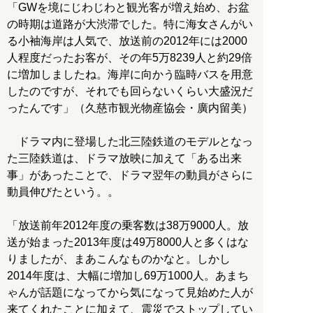
「GWを境にじわじわと観光客が増え始め、お盆
の時期は道路が大渋滞でした。特に海女さんがい
る小袖海岸は人気で、放送前の2012年には2000
人程度だったお客が、その年5万8239人と約29倍
に増加しましたね。海岸に向かう臨時バスを用意
したのですが、それでも回らないくらい大盛況だ
ったんです」（久慈市観光物産協会・廣内留美）
ドラマ内に登場した北三陸鉄道のモデルとなっ
た三陸鉄道は、ドラマ放映に加えて「ある出来
事」があったことで、ドラマ翌年の動員がさらに
動員伸びたという。。
「放送前年2012年度の乗客数は38万9000人。放
送が始まった2013年度は49万8000人と多くはな
りましたが、まあこんなものかなと。しかし
2014年度は、大幅に増加し69万1000人。あまち
ゃんが話題になってから気になって見始めた人が
来てくれたことに加えて、震災でストップしてい