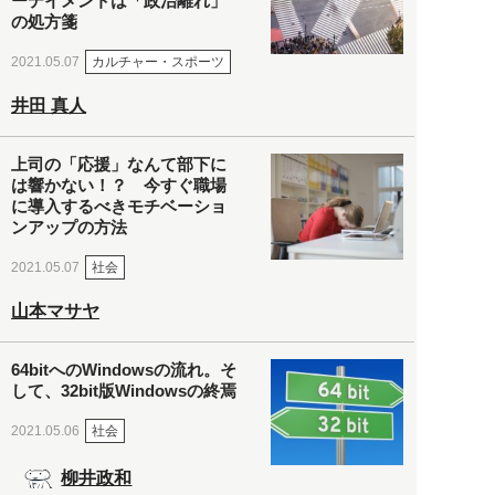
ーテイメントは「政治離れ」
の処方箋
カルチャー・スポーツ
2021.05.07
井田 真人
上司の「応援」なんて部下に
は響かない！？ 今すぐ職場
に導入するべきモチベーショ
ンアップの方法
社会
2021.05.07
山本マサヤ
64bitへのWindowsの流れ。そ
して、32bit版Windowsの終焉
社会
2021.05.06
柳井政和