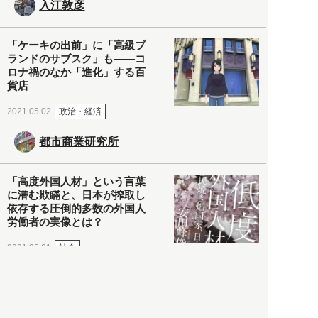
入江敦彦
「ケーキの出前」に「高級ブ
ランドのサブスク」も――コ
ロナ禍のなか「進化」する百
貨店
政治・経済
2021.05.02
都市商業研究所
「高度外国人材」という言葉
に潜む欺瞞と、日本が搾取し
依存する圧倒的多数の外国人
労働者の実像とは？
社会
2021.05.01
月刊日本