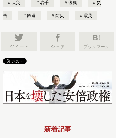
天災
岩手
復興
災
害
鉄道
防災
震災
B!
ブックマーク
新着記事