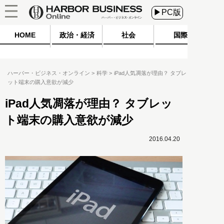
▶PC版
HOME
政治・経済
社会
国際
ハーバー・ビジネス・オンライン
科学
iPad人気凋落が理由？ タブレ
ット端末の購入意欲が減少
iPad人気凋落が理由？ タブレッ
ト端末の購入意欲が減少
2016.04.20