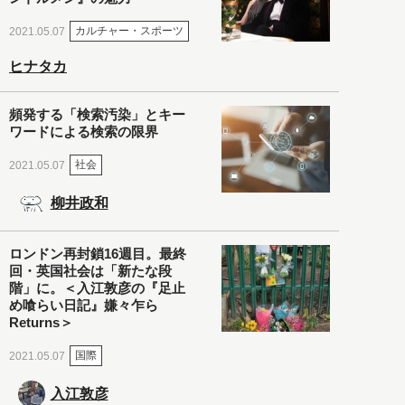
カルチャー・スポーツ
2021.05.07
ヒナタカ
頻発する「検索汚染」とキー
ワードによる検索の限界
社会
2021.05.07
柳井政和
ロンドン再封鎖16週目。最終
回・英国社会は「新たな段
階」に。＜入江敦彦の『足止
め喰らい日記』嫌々乍ら
Returns＞
国際
2021.05.07
入江敦彦