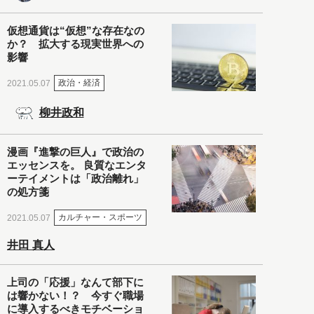
仮想通貨は“仮想”な存在なの
か？ 拡大する現実世界への
影響
政治・経済
2021.05.07
柳井政和
漫画『進撃の巨人』で政治の
エッセンスを。 良質なエンタ
ーテイメントは「政治離れ」
の処方箋
カルチャー・スポーツ
2021.05.07
井田 真人
上司の「応援」なんて部下に
は響かない！？ 今すぐ職場
に導入するべきモチベーショ