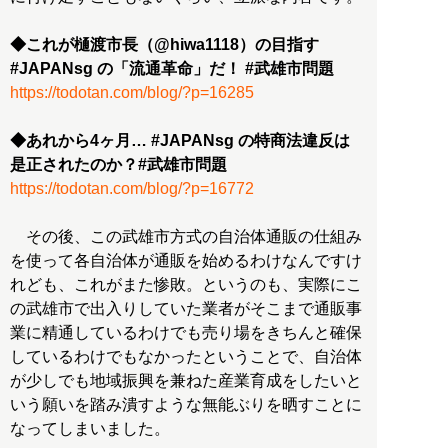
◆これが樋渡市長（@hiwa1118）の目指す
#JAPANsg の「流通革命」だ！ #武雄市問題
https://todotan.com/blog/?p=16285
◆あれから4ヶ月… #JAPANsg の特商法違反は
是正されたのか？#武雄市問題
https://todotan.com/blog/?p=16772
その後、この武雄市方式の自治体通販の仕組み
を使って各自治体が通販を始めるわけなんですけ
れども、これがまた惨敗。というのも、実際にこ
の武雄市で出入りしていた業者がそこまで通販事
業に精通しているわけでも売り場をきちんと確保
しているわけでもなかったということで、自治体
が少しでも地域振興を兼ねた産業育成をしたいと
いう願いを踏み潰すような無能ぶりを晒すことに
なってしまいました。