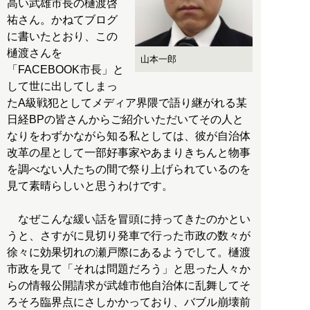
高い武雄市長の樋渡啓
祐さん。かねてブログ
に書いたとおり、この
樋渡さんを
山本一郎
「FACEBOOK市長」と
して世に出してしまっ
たA級戦犯としてメディア界隈で語り継がれる某
日経BPの皆さんからご紹介いただいてその人と
なりをわずかながら知る私としては、彼が自治体
改革の星として一部好事家やあまりきちんと物事
を調べない人たちの間で祭り上げられているのを
見て素晴らしいと思うわけです。
なぜこんな緩い話を冒頭に持ってきたのかとい
うと、さすがに見切り発車で行った市政の数々が
徐々に効果切れの瀬戸際にあるようでして。樋渡
市政を見て「それは問題だろう」と思った人々か
らの情報公開請求が武雄市他自治体に乱舞してそ
ろそろ臨界点にさしかかっており、バブル崩壊前