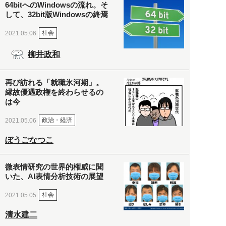
64bitへのWindowsの流れ。そ
して、32bit版Windowsの終焉
社会
2021.05.06
柳井政和
再び訪れる「就職氷河期」。
縁故優遇政権を終わらせるの
は今
政治・経済
2021.05.06
ぼうごなつこ
微表情研究の世界的権威に聞
いた、AI表情分析技術の展望
社会
2021.05.05
清水建二