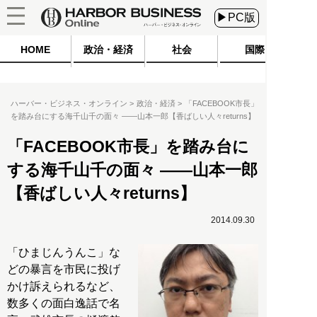
▶PC版
HOME
政治・経済
社会
国際
ハーバー・ビジネス・オンライン
政治・経済
「FACEBOOK市長」
を踏み台にする海千山千の面々 ――山本一郎【香ばしい人々returns】
「FACEBOOK市長」を踏み台に
する海千山千の面々 ――山本一郎
【香ばしい人々returns】
2014.09.30
「ひまじんうんこ」な
どの暴言を市民に投げ
かけ訴えられるなど、
数多くの面白逸話で名