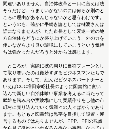
間違いありません。自治体改革と一口に言えば凄
そうだけど、うまくいかないのには何らか別のと
ころに理由があるんじゃないかと思うわけです。
というのも、確かに手続き論としては樋渡さんは
話になりませんが、ただ市長として衰退一途の地
方自治体をどうにか盛り上げていこう、外の力を
使いながらより良い環境にしていこうという気持
ちは強かったんだろうと外からは感じます。
ところが、実際に彼の周りに自称ブレーンとし
て取り巻いたのは微妙すぎるビジネスマンたちで
あります。そして、組んだビジネスパートナーと
いえばCCC増田宗昭社長のように図書館に食い
込んで新しい自治体喰い事業を考えるに当たって
武雄を踏み台や実験場にして実績作りをし他の市
町村に売り込んでいく気満々の人々ばかりであり
ます。もともと図書館は黒字を目指して設置・運
営するものではありませんが、PPP、PFIの観点
から見て微妙といわざるを得ない事例になってい