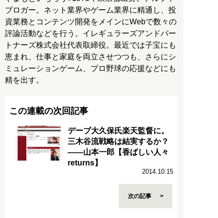
ブロガー。ネット業界やゲーム業界に精通し、投
資業務とコンテンツ開発をメインにWebで数々の
評論活動などを行う。イレギュラーズアンドパー
トナーズ株式会社代表取締役。最近では子宝にも
恵まれ、仕事と家庭を両立させつつも、さらにシ
ミュレーションゲーム、プロ野球の応援などにも
精を出す。
この連載の次回記事
デーブ大久保氏楽天監督に。
三木谷流戦略は結実するか？
――山本一郎【香ばしい人々
returns】
2014.10.15
次の記事