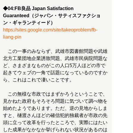
◆04:FB良品 Japan Satisfaction
Guaranteed（ジャパン・サティスファクショ
ン・ギャランティード）
https://sites.google.com/site/takeoproblem/fb-
liang-pin
この一事のみならず、武雄市図書館問題や武雄
北方工業団地企業誘致問題、武雄市民病院問題な
ど、さまざまなものがこの人口5万人ほどの市で
起きてウェブの一角で話題になっているのですか
ら、これはこれで凄いことです。
この無様な市政ではまずかろうということで、
見かねた政府もそろそろ問題に気づいて調べ物を
始めたようであります。ただ、逆の見地からしま
すと、樋渡さんほどの確信犯的独裁者が市政の先
頭に立って改革を行ったところで、実際にはたい
した成果がなかなか挙げられない状況があるのは