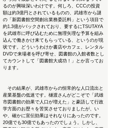
るのが興味深いわけです。何しろ、CCCの投資
額は約3億円とされているものの、武雄市から謎
の「新図書館空間創出業務委託料」という項目で
約1.3億がバックされており、要するにTSUTAYA
を武雄市に呼び込むために無理矢理な予算を組み
込んで働きかけ来てもらっている、というのが現
状です。どういうわけか書店やカフェ、レンタル
DVDで来場者を呼び寄せ、図書館の入館者数とし
てカウントして「図書館大成功！」とか言ってお
ります。
その結果が、武雄市からの恒常的な人口流出と
産業基盤の低迷です。樋渡さんがどこぞで「武雄
市図書館の効果で人口が増えた」と豪語して行政
学方面のお歴々を苦笑させておりましたが、い
や、確かに宣伝効果はそれなりにあったのです。
20億でも30億でもあったのでしょう。しかし、