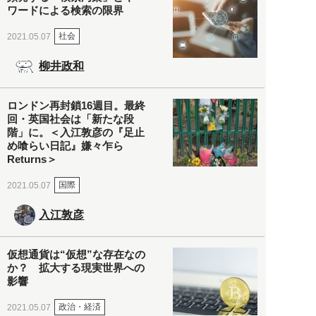
ワードによる検索の限界
社会
2021.05.07
柳井政和
ロンドン再封鎖16週目。最終
回・英国社会は「新たな段
階」に。＜入江敦彦の『足止
め喰らい日記』嫌々乍ら
Returns＞
国際
2021.05.07
入江敦彦
仮想通貨は“仮想”な存在なの
か？ 拡大する現実世界への
影響
政治・経済
2021.05.07