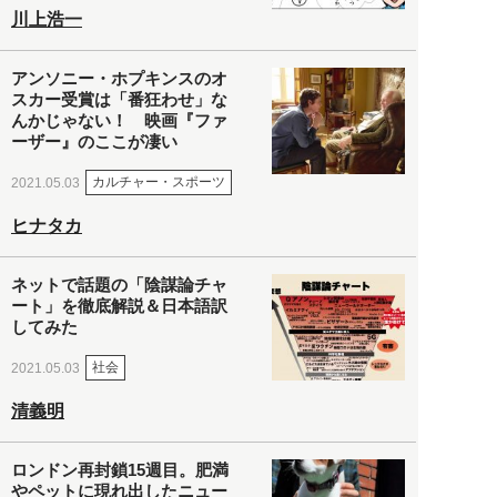
川上浩一
アンソニー・ホプキンスのオ
スカー受賞は「番狂わせ」な
んかじゃない！ 映画『ファ
ーザー』のここが凄い
カルチャー・スポーツ
2021.05.03
ヒナタカ
ネットで話題の「陰謀論チャ
ート」を徹底解説＆日本語訳
してみた
社会
2021.05.03
清義明
ロンドン再封鎖15週目。肥満
やペットに現れ出したニュー