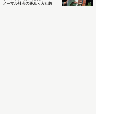
ノーマル社会の歪み＜入江敦
彦の『足止め喰らい日記』
嫌々乍らReturns＞
社会
2021.05.02
入江敦彦
「ケーキの出前」に「高級ブ
ランドのサブスク」も――コ
ロナ禍のなか「進化」する百
貨店
政治・経済
2021.05.02
都市商業研究所
「高度外国人材」という言葉
に潜む欺瞞と、日本が搾取し
依存する圧倒的多数の外国人
労働者の実像とは？