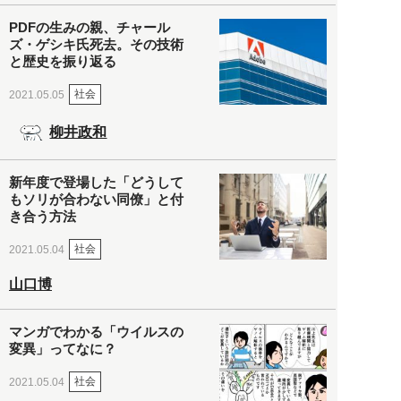
PDFの生みの親、チャール
ズ・ゲシキ氏死去。その技術
と歴史を振り返る
社会
2021.05.05
柳井政和
新年度で登場した「どうして
もソリが合わない同僚」と付
き合う方法
社会
2021.05.04
山口博
マンガでわかる「ウイルスの
変異」ってなに？
社会
2021.05.04