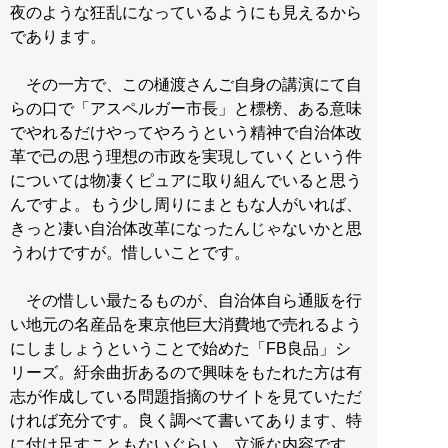
夜のような狂乱になっているようにも見えるから
であります。
その一方で、この樋渡さんご自身の講演にて自
らの口で「アスペルガー市長」と標榜、ある意味
でやれるだけやってやろうという精神で自治体改
革で己の思う理想の市政を実現していくという件
については物凄くピュアに取り組んでいると思う
んですよ。もう少し周りにまともな人がいれば、
きっと凄い自治体改革になったんじゃないかと思
うわけですが。惜しいことです。
その惜しい最たるものが、自治体自ら通販を行
い地元の名産品を東京他巨大消費地で売れるよう
にしましょうということで始めた「FB良品」シ
リーズ。紆余曲折あるので興味をもたれた方は有
志が作成している問題指摘のサイトを見ていただ
ければ充分です。良く調べて書いてあります、特
に付け足すこともないぐらい、立派な内容です。