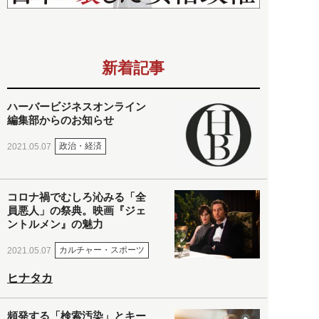
新着記事
ハーバービジネスオンライン
編集部からのお知らせ
政治・経済
2021.05.07
コロナ禍でむしろ沁みる「全
員悪人」の祭典。映画『ジェ
ントルメン』の魅力
カルチャー・スポーツ
2021.05.07
ヒナタカ
頻発する「検索汚染」とキー