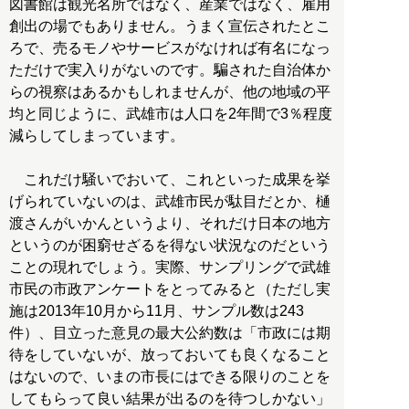
図書館は観光名所ではなく、産業ではなく、雇用
創出の場でもありません。うまく宣伝されたとこ
ろで、売るモノやサービスがなければ有名になっ
ただけで実入りがないのです。騙された自治体か
らの視察はあるかもしれませんが、他の地域の平
均と同じように、武雄市は人口を2年間で3％程度
減らしてしまっています。
これだけ騒いでおいて、これといった成果を挙
げられていないのは、武雄市民が駄目だとか、樋
渡さんがいかんというより、それだけ日本の地方
というのが困窮せざるを得ない状況なのだという
ことの現れでしょう。実際、サンプリングで武雄
市民の市政アンケートをとってみると（ただし実
施は2013年10月から11月、サンプル数は243
件）、目立った意見の最大公約数は「市政には期
待をしていないが、放っておいても良くなること
はないので、いまの市長にはできる限りのことを
してもらって良い結果が出るのを待つしかない」