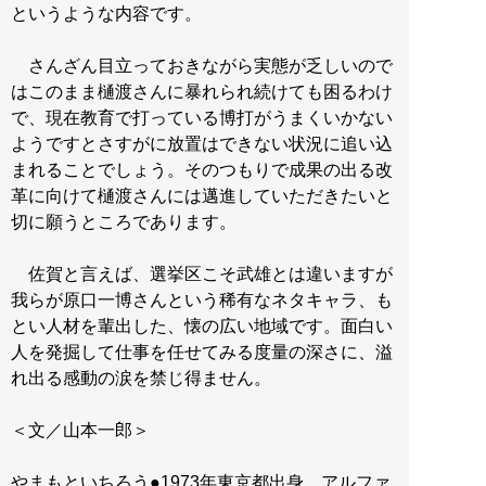
というような内容です。
さんざん目立っておきながら実態が乏しいので
はこのまま樋渡さんに暴れられ続けても困るわけ
で、現在教育で打っている博打がうまくいかない
ようですとさすがに放置はできない状況に追い込
まれることでしょう。そのつもりで成果の出る改
革に向けて樋渡さんには邁進していただきたいと
切に願うところであります。
佐賀と言えば、選挙区こそ武雄とは違いますが
我らが原口一博さんという稀有なネタキャラ、も
とい人材を輩出した、懐の広い地域です。面白い
人を発掘して仕事を任せてみる度量の深さに、溢
れ出る感動の涙を禁じ得ません。
＜文／山本一郎＞
やまもといちろう●1973年東京都出身。アルファ