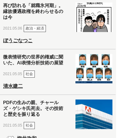
再び訪れる「就職氷河期」。
縁故優遇政権を終わらせるの
は今
政治・経済
2021.05.06
ぼうごなつこ
微表情研究の世界的権威に聞
いた、AI表情分析技術の展望
社会
2021.05.05
清水建二
PDFの生みの親、チャール
ズ・ゲシキ氏死去。その技術
と歴史を振り返る
社会
2021.05.05