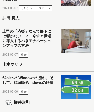
カルチャー・スポーツ
2021.05.07
井田 真人
上司の「応援」なんて部下に
は響かない！？ 今すぐ職場
に導入するべきモチベーショ
ンアップの方法
社会
2021.05.07
山本マサヤ
64bitへのWindowsの流れ。そ
して、32bit版Windowsの終焉
社会
2021.05.06
柳井政和