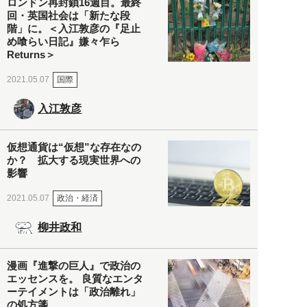
ロンドン再封鎖16週目。最終
回・英国社会は「新たな段
階」に。＜入江敦彦の『足止
め喰らい日記』嫌々乍ら
Returns＞
国際
2021.05.07
入江敦彦
仮想通貨は“仮想”な存在なの
か？ 拡大する現実世界への
影響
政治・経済
2021.05.07
柳井政和
漫画『進撃の巨人』で政治の
エッセンスを。 良質なエンタ
ーテイメントは「政治離れ」
の処方箋