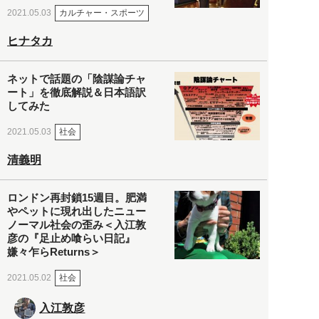
カルチャー・スポーツ
2021.05.03
ヒナタカ
ネットで話題の「陰謀論チャ
ート」を徹底解説＆日本語訳
してみた
社会
2021.05.03
清義明
ロンドン再封鎖15週目。肥満
やペットに現れ出したニュー
ノーマル社会の歪み＜入江敦
彦の『足止め喰らい日記』
嫌々乍らReturns＞
社会
2021.05.02
入江敦彦