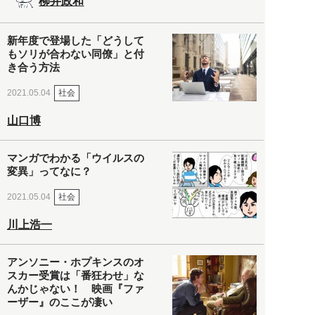
柳井政和
新年度で登場した「どうして
もソリが合わない同僚」と付
き合う方法
社会
2021.05.04
山口博
マンガでわかる「ウイルスの
変異」ってなに？
社会
2021.05.04
川上浩一
アンソニー・ホプキンスのオ
スカー受賞は「番狂わせ」な
んかじゃない！ 映画『ファ
ーザー』のここが凄い