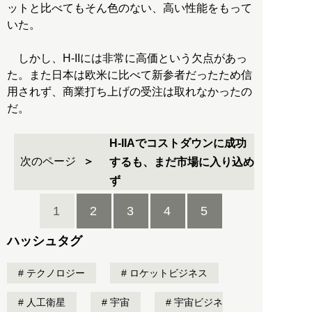
ットと比べてもそん色のない、高い性能をもって
いた。
しかし、H-IIには非常に高価という欠点があっ
た。また日本は欧米に比べて新参者だったため信
用されず、商業打ち上げの受注は取れなかったの
だ。
H-IIAでコストダウンに成功
次のページ
するも、まだ市場に入り込め
ず
1
2
3
4
5
ハッシュタグ
テクノロジー
ロケットビジネス
人工衛星
宇宙
宇宙ビジネ