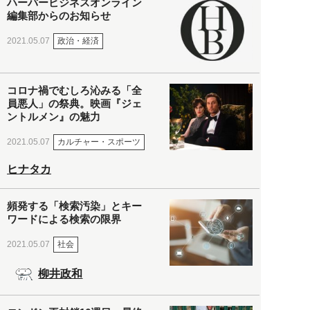
ハーバービジネスオンライン
編集部からのお知らせ
政治・経済
2021.05.07
コロナ禍でむしろ沁みる「全
員悪人」の祭典。映画『ジェ
ントルメン』の魅力
カルチャー・スポーツ
2021.05.07
ヒナタカ
頻発する「検索汚染」とキー
ワードによる検索の限界
社会
2021.05.07
柳井政和