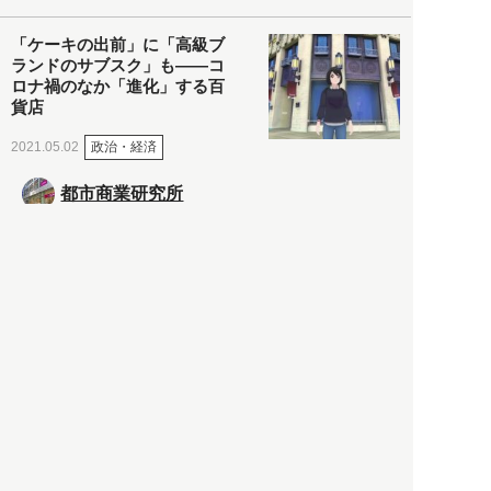
「ケーキの出前」に「高級ブ
ランドのサブスク」も――コ
ロナ禍のなか「進化」する百
貨店
政治・経済
2021.05.02
都市商業研究所
「高度外国人材」という言葉
に潜む欺瞞と、日本が搾取し
依存する圧倒的多数の外国人
労働者の実像とは？
社会
2021.05.01
月刊日本