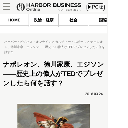
▶PC版
HOME
政治・経済
社会
国際
ハーバー・ビジネス・オンライン
カルチャー・スポーツ
ナポレオ
ン、徳川家康、エジソン――歴史上の偉人がTEDでプレゼンしたら何を
話す？
ナポレオン、徳川家康、エジソン
――歴史上の偉人がTEDでプレゼ
ンしたら何を話す？
2016.03.24