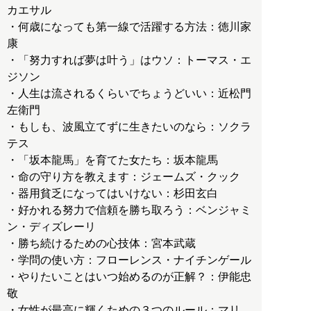
カエサル
・何歳になっても第一線で活躍する方法：徳川家
康
・「努力すれば夢は叶う」はウソ：トーマス・エ
ジソン
・人生は流されるくらいでちょうどいい：近松門
左衛門
・もしも、波風立てずに生きたいのなら：ソクラ
テス
・「坂本龍馬」を育てた女たち：坂本龍馬
・命の守り方を教えます：ジェームズ・クック
・器用貧乏になってはいけない：杉田玄白
・好かれる努力で信頼を勝ち取ろう：ベンジャミ
ン・ディズレーリ
・勝ち続けるための心技体：宮本武蔵
・学問の使い方：フローレンス・ナイチンゲール
・やりたいことはいつ始めるのが正解？：伊能忠
敬
・女性が最高に輝くための３つのルール：マリ