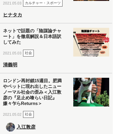
カルチャー・スポーツ
2021.05.03
ヒナタカ
ネットで話題の「陰謀論チャ
ート」を徹底解説＆日本語訳
してみた
社会
2021.05.03
清義明
ロンドン再封鎖15週目。肥満
やペットに現れ出したニュー
ノーマル社会の歪み＜入江敦
彦の『足止め喰らい日記』
嫌々乍らReturns＞
社会
2021.05.02
入江敦彦