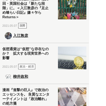
回・英国社会は「新たな段
階」に。＜入江敦彦の『足止
め喰らい日記』嫌々乍ら
Returns＞
国際
2021.05.07
入江敦彦
仮想通貨は“仮想”な存在なの
か？ 拡大する現実世界への
影響
政治・経済
2021.05.07
柳井政和
漫画『進撃の巨人』で政治の
エッセンスを。 良質なエンタ
ーテイメントは「政治離れ」
の処方箋