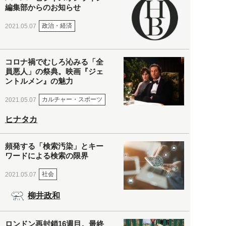
編集部からのお知らせ
政治・経済
2021.05.07
コロナ禍でむしろ沁みる「全
員悪人」の祭典。映画『ジェ
ントルメン』の魅力
カルチャー・スポーツ
2021.05.07
ヒナタカ
頻発する「検索汚染」とキー
ワードによる検索の限界
社会
2021.05.07
柳井政和
ロンドン再封鎖16週目。最終