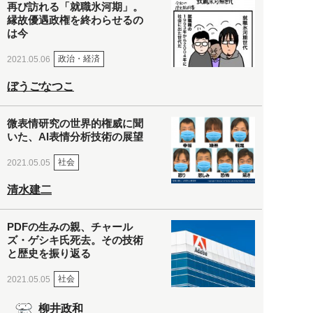
再び訪れる「就職氷河期」。
縁故優遇政権を終わらせるの
は今
政治・経済
2021.05.06
ぼうごなつこ
微表情研究の世界的権威に聞
いた、AI表情分析技術の展望
社会
2021.05.05
清水建二
PDFの生みの親、チャール
ズ・ゲシキ氏死去。その技術
と歴史を振り返る
社会
2021.05.05
柳井政和