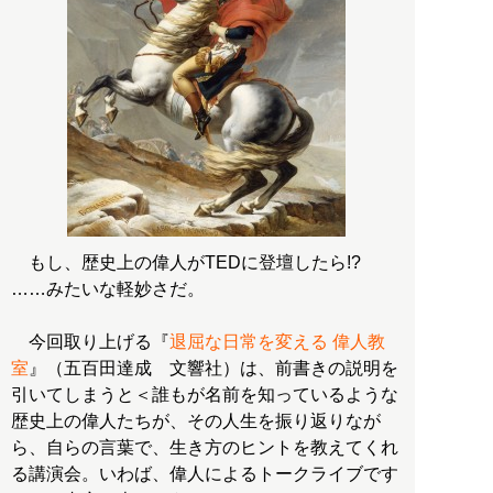
もし、歴史上の偉人がTEDに登壇したら!?
……みたいな軽妙さだ。
今回取り上げる『
退屈な日常を変える 偉人教
室
』（五百田達成 文響社）は、前書きの説明を
引いてしまうと＜誰もが名前を知っているような
歴史上の偉人たちが、その人生を振り返りなが
ら、自らの言葉で、生き方のヒントを教えてくれ
る講演会。いわば、偉人によるトークライブです