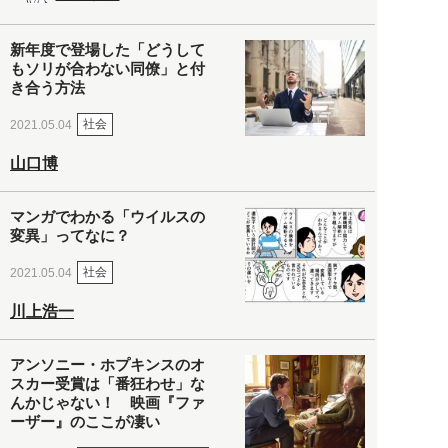
新年度で登場した「どうして
もソリが合わない同僚」と付
き合う方法
社会
2021.05.04
山口博
マンガでわかる「ウイルスの
変異」ってなに？
社会
2021.05.04
川上浩一
アンソニー・ホプキンスのオ
スカー受賞は「番狂わせ」な
んかじゃない！ 映画『ファ
ーザー』のここが凄い