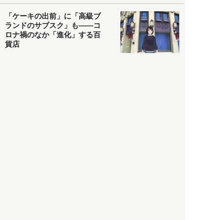
「ケーキの出前」に「高級ブ
ランドのサブスク」も――コ
ロナ禍のなか「進化」する百
貨店
政治・経済
2021.05.02
都市商業研究所
「高度外国人材」という言葉
に潜む欺瞞と、日本が搾取し
依存する圧倒的多数の外国人
労働者の実像とは？
社会
2021.05.01
月刊日本
以前の記事をもっと見る