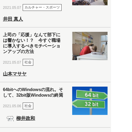
カルチャー・スポーツ
2021.05.07
井田 真人
上司の「応援」なんて部下に
は響かない！？ 今すぐ職場
に導入するべきモチベーショ
ンアップの方法
社会
2021.05.07
山本マサヤ
64bitへのWindowsの流れ。そ
して、32bit版Windowsの終焉
社会
2021.05.06
柳井政和