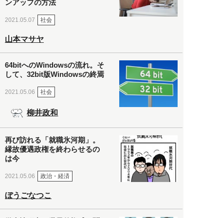
ンアップの方法
社会
2021.05.07
山本マサヤ
64bitへのWindowsの流れ。そ
して、32bit版Windowsの終焉
社会
2021.05.06
柳井政和
再び訪れる「就職氷河期」。
縁故優遇政権を終わらせるの
は今
政治・経済
2021.05.06
ぼうごなつこ