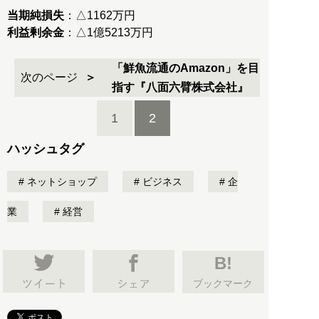
当期純損失
利益剰余金
：△1億5213万円
「鮮魚流通のAmazon」を目
次のページ
指す『八面六臂株式会社』
1
2
ハッシュタグ
ネットショップ
ビジネス
企
業
経営
B!
ブックマーク