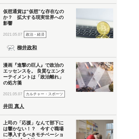
仮想通貨は“仮想”な存在なの
か？ 拡大する現実世界への
影響
政治・経済
2021.05.07
柳井政和
漫画『進撃の巨人』で政治の
エッセンスを。 良質なエンタ
ーテイメントは「政治離れ」
の処方箋
カルチャー・スポーツ
2021.05.07
井田 真人
上司の「応援」なんて部下に
は響かない！？ 今すぐ職場
に導入するべきモチベーショ