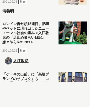
社会
2021.05.03
清義明
ロンドン再封鎖15週目。肥満
やペットに現れ出したニュー
ノーマル社会の歪み＜入江敦
彦の『足止め喰らい日記』
嫌々乍らReturns＞
社会
2021.05.02
入江敦彦
「ケーキの出前」に「高級ブ
ランドのサブスク」も――コ
ロナ禍のなか「進化」する百
貨店
政治・経済
2021.05.02
都市商業研究所