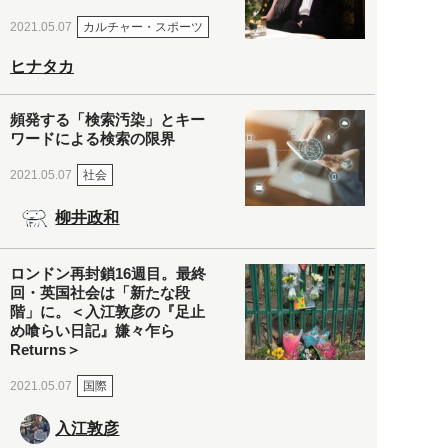
カルチャー・スポーツ
2021.05.07
ヒナタカ
頻発する「検索汚染」とキー
ワードによる検索の限界
社会
2021.05.07
柳井政和
ロンドン再封鎖16週目。最終
回・英国社会は「新たな段
階」に。＜入江敦彦の『足止
め喰らい日記』嫌々乍ら
Returns＞
国際
2021.05.07
入江敦彦