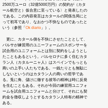
2500万ユーロ（32億5000万円）の契約が（カタ
ール航空と）仮合意に至っている〉と発表したの
である。この内容発言はカタールの関係当局にと
って初耳であり、なおかつ不快なものであったと
いう（参照「
Ok diario
」）。
更に、カタール側を不快にさせたこととして、
バルサが練習用のユニーフォームのスポンサーを
試合用のユニフォームとは別に契約をしようとし
たこともあるという。バルセロナに多く住むカタ
ラン人（カタルーニャ人）はスペインでもっとも
商いの上手い人たちである。一銭たりとも無駄に
しないというのはカタラン人の商いの哲学であ
る。兎に角、儲けに徹する彼等の精神は時に反発
を生むこともある。それが今回の練習用ユニフォ
ームを試合用ユニフォームと分けて、それにも契
約金を徴収しようとするカタラン人特有の精神で
ある。