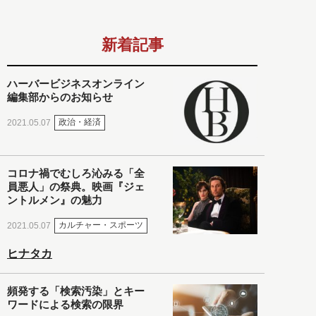
新着記事
ハーバービジネスオンライン
編集部からのお知らせ
政治・経済
2021.05.07
コロナ禍でむしろ沁みる「全
員悪人」の祭典。映画『ジェ
ントルメン』の魅力
カルチャー・スポーツ
2021.05.07
ヒナタカ
頻発する「検索汚染」とキー
ワードによる検索の限界