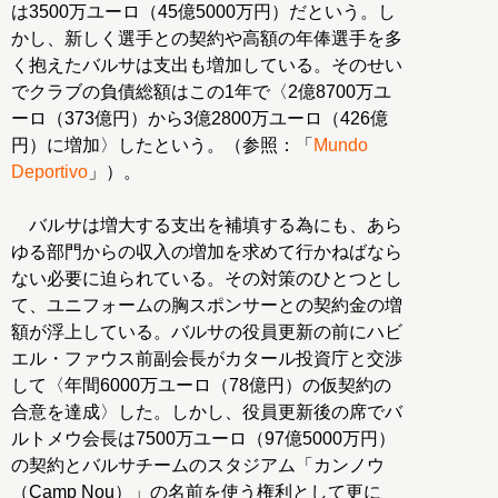
は3500万ユーロ（45億5000万円）だという。し
かし、新しく選手との契約や高額の年俸選手を多
く抱えたバルサは支出も増加している。そのせい
でクラブの負債総額はこの1年で〈2億8700万ユ
ーロ（373億円）から3億2800万ユーロ（426億
円）に増加〉したという。（参照：「
Mundo
Deportivo
」）。
バルサは増大する支出を補填する為にも、あら
ゆる部門からの収入の増加を求めて行かねばなら
ない必要に迫られている。その対策のひとつとし
て、ユニフォームの胸スポンサーとの契約金の増
額が浮上している。バルサの役員更新の前にハビ
エル・ファウス前副会長がカタール投資庁と交渉
して〈年間6000万ユーロ（78億円）の仮契約の
合意を達成〉した。しかし、役員更新後の席でバ
ルトメウ会長は7500万ユーロ（97億5000万円）
の契約とバルサチームのスタジアム「カンノウ
（Camp Nou）」の名前を使う権利として更に