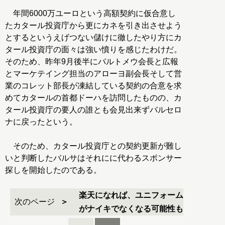
年間6000万ユーロという高額契約に仮合意し
たカタール投資庁から更にカネを引き出させよう
とするというえげつない儲けに徹したやり方にカ
タール投資庁の面々は強い憤りを感じたわけだ。
そのため、昨年9月後半にバルトメウ会長と広報
とマーケテイング担当のアローヨ副会長そして営
業のコレット部長が凍結している契約の合意を求
めてカタールの首都ドーハを訪問したものの、カ
タール投資庁の要人の誰とも会見出来ずバルセロ
ナに戻ったという。
そのため、カタール投資庁との契約更新が難し
いと判断したバルサはそれにに代わるスポンサー
探しを開始したのである。
楽天になれば、ユニフォーム
次のページ
がナイキでなくなる可能性も