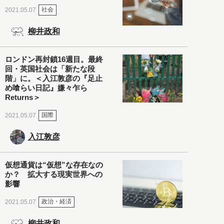
社会
2021.05.07
柳井政和
ロンドン再封鎖16週目。最終
回・英国社会は「新たな段
階」に。＜入江敦彦の『足止
め喰らい日記』嫌々乍ら
Returns＞
国際
2021.05.07
入江敦彦
仮想通貨は“仮想”な存在なの
か？ 拡大する現実世界への
影響
政治・経済
2021.05.07
柳井政和