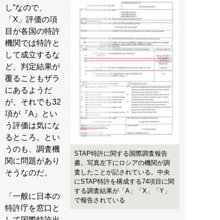
し”なので、
「X」評価の項
目が各国の特許
機関では特許と
して成立するな
ど、判定結果が
覆ることもザラ
にあるようだ
が、それでも32
項が『A』とい
う評価は気にな
るところ。とい
うのも、調査機
STAP特許に関する国際調査報告
関に問題があり
書。写真左下にロシアの機関が調
そうなのだ。
査したことが記されている。中央
にSTAP特許を構成する74項目に関
する調査結果が「A」「X」「Y」
「一般に日本の
で報告されている
特許庁を窓口と
して国際特許出