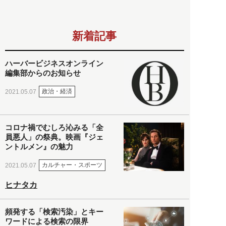
新着記事
ハーバービジネスオンライン
編集部からのお知らせ
政治・経済
2021.05.07
コロナ禍でむしろ沁みる「全
員悪人」の祭典。映画『ジェ
ントルメン』の魅力
カルチャー・スポーツ
2021.05.07
ヒナタカ
頻発する「検索汚染」とキー
ワードによる検索の限界