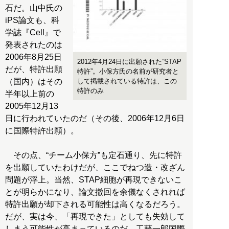
石だ。山中氏の
iPS論文も、科
学誌『Cell』で
発表されたのは
2006年8月25日
2012年4月24日に出願された”STAP
だが、特許出願
特許”。小保方氏の名前が研究者と
（国内）はその
して掲載されている特許は、この
特許のみ
半年以上前の
2005年12月13
日に行われていたのだ（その後、2006年12月6日
に国際特許出願）。
その点、“チーム小保方”も定石通り、先に特許
を出願していたわけだが、ここでねつ造・改ざん
問題が浮上。当然、STAP細胞が再現できないこ
とが明らかになり、論文撤回を余儀なくされれば
特許出願が却下される可能性は高くなるだろう。
だが、実は今、「再現できた」としても失効して
しまう可能性が高まっているのだ。工藤一郎国際