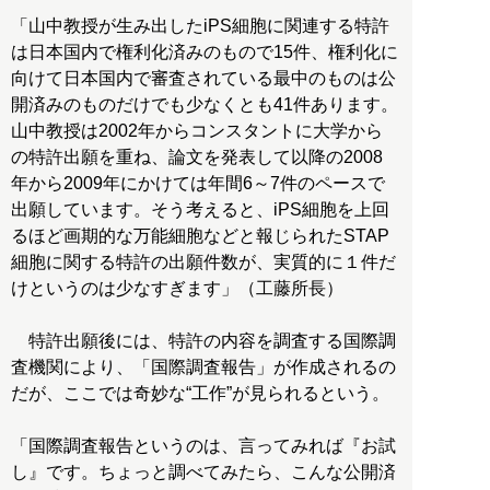
「山中教授が生み出したiPS細胞に関連する特許
は日本国内で権利化済みのもので15件、権利化に
向けて日本国内で審査されている最中のものは公
開済みのものだけでも少なくとも41件あります。
山中教授は2002年からコンスタントに大学から
の特許出願を重ね、論文を発表して以降の2008
年から2009年にかけては年間6～7件のペースで
出願しています。そう考えると、iPS細胞を上回
るほど画期的な万能細胞などと報じられたSTAP
細胞に関する特許の出願件数が、実質的に１件だ
けというのは少なすぎます」（工藤所長）
特許出願後には、特許の内容を調査する国際調
査機関により、「国際調査報告」が作成されるの
だが、ここでは奇妙な“工作”が見られるという。
「国際調査報告というのは、言ってみれば『お試
し』です。ちょっと調べてみたら、こんな公開済