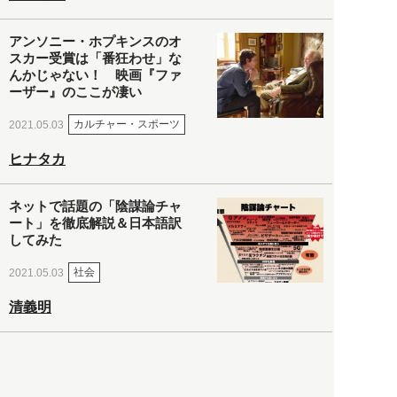
アンソニー・ホプキンスのオ
スカー受賞は「番狂わせ」な
んかじゃない！ 映画『ファ
ーザー』のここが凄い
カルチャー・スポーツ
2021.05.03
ヒナタカ
ネットで話題の「陰謀論チャ
ート」を徹底解説＆日本語訳
してみた
社会
2021.05.03
清義明
ロンドン再封鎖15週目。肥満
やペットに現れ出したニュー
ノーマル社会の歪み＜入江敦