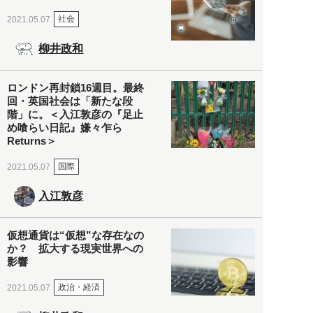
社会
2021.05.07
柳井政和
ロンドン再封鎖16週目。最終
回・英国社会は「新たな段
階」に。＜入江敦彦の『足止
め喰らい日記』嫌々乍ら
Returns＞
国際
2021.05.07
入江敦彦
仮想通貨は“仮想”な存在なの
か？ 拡大する現実世界への
影響
政治・経済
2021.05.07