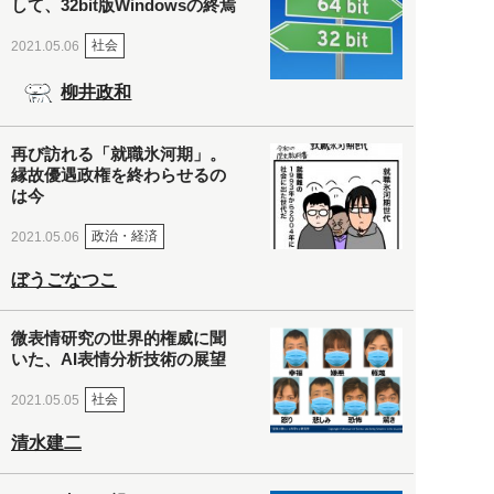
して、32bit版Windowsの終焉
社会
2021.05.06
柳井政和
再び訪れる「就職氷河期」。
縁故優遇政権を終わらせるの
は今
政治・経済
2021.05.06
ぼうごなつこ
微表情研究の世界的権威に聞
いた、AI表情分析技術の展望
社会
2021.05.05
清水建二