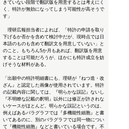
きていない段階で翻訳版を用意するとは考えにく
く、特許が無効になってしまう可能性が高そうで
す」
理研広報担当者によれば、「特許の申請を取り
下げるか否かを含めて検討中だが、現時点では日
本語のものも含めて翻訳文を用意していない」と
のこと。もちろん5か月もあれば、翻訳版を用意
することは可能だろうが、ほかにも特許成立を妨
げそうな材料がある。
「出願中の特許明細書にも、理研が『ねつ造・改
ざん』と認定した画像が使用されています。特許
の記載内容に関しては、『明らかな誤記』ないし
『不明瞭な記載の釈明』以外には修正が許されな
いケースがほとんど。明らかな誤記というのは、
例えばあるパラグラフでは『多機能性細胞』と書
いてあるのに、別のバラグラフでは同一物につい
て『機能性細胞』などと書いている場合です。不