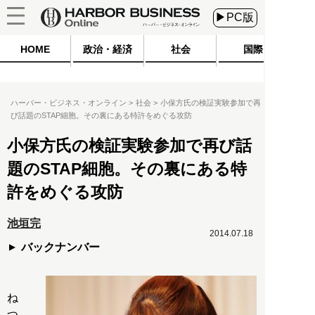
▶PC版
HOME
政治・経済
社会
国際
ハーバー・ビジネス・オンライン
社会
小保方氏の検証実験参加で再
び話題のSTAP細胞。その裏にある特許をめぐる攻防
小保方氏の検証実験参加で再び話
題のSTAP細胞。その裏にある特
許をめぐる攻防
池垣完
2014.07.18
バックナンバー
ね
つ