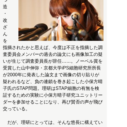
造
・
改
ざ
ん
を
指摘されたかと思えば、今度は不正を指摘した調
査委員会メンバーの過去の論文にも画像加工の疑
いが生じて調査委員長が辞任……。ノーベル賞を
受賞した山中伸弥・京都大学iPS細胞研究所所長
が2000年に発表した論文まで画像の切り貼りが
疑われるなど、負の連鎖を巻き起こした小保方晴
子氏のSTAP問題。理研はSTAP細胞の有無を検
証するための実験に小保方晴子研究ユニットリー
ダーを参加せることになり、再び賛否の声が飛び
交っている。
だが、理研にとっては、そんな悠長に構えてい