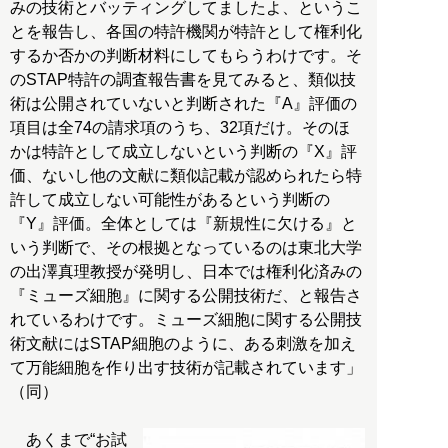
みの技術とバッティングしてましたよ、というこ
とを報告し、各国の特許機関が特許として権利化
するか否かの判断材料にしてもらうわけです。そ
のSTAP特許の調査報告書を見てみると、類似技
術は公開されていないと判断された『A』評価の
項目は全74の請求項のうち、32項だけ。そのほ
かは特許として成立しないという判断の『X』評
価、ないし他の文献に類似記載が認められたら特
許して成立しない可能性があるという判断の
『Y』評価。全体としては『新規性に欠ける』と
いう判断で、その根拠となっているのは東北大学
の出澤真理教授が発明し、日本では権利化済みの
『ミューズ細胞』に関する公開技術だ、と報告さ
れているわけです。ミューズ細胞に関する公開技
術文献にはSTAP細胞のように、ある刺激を加え
て万能細胞を作り出す技術が記載されています」
（同）
あくまで“お試