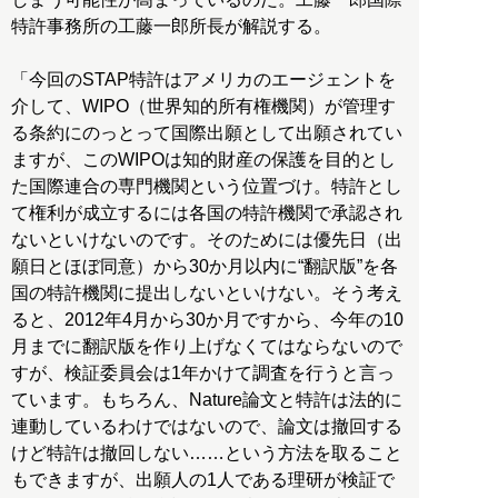
特許事務所の工藤一郎所長が解説する。
「今回のSTAP特許はアメリカのエージェントを
介して、WIPO（世界知的所有権機関）が管理す
る条約にのっとって国際出願として出願されてい
ますが、このWIPOは知的財産の保護を目的とし
た国際連合の専門機関という位置づけ。特許とし
て権利が成立するには各国の特許機関で承認され
ないといけないのです。そのためには優先日（出
願日とほぼ同意）から30か月以内に“翻訳版”を各
国の特許機関に提出しないといけない。そう考え
ると、2012年4月から30か月ですから、今年の10
月までに翻訳版を作り上げなくてはならないので
すが、検証委員会は1年かけて調査を行うと言っ
ています。もちろん、Nature論文と特許は法的に
連動しているわけではないので、論文は撤回する
けど特許は撤回しない……という方法を取ること
もできますが、出願人の1人である理研が検証で