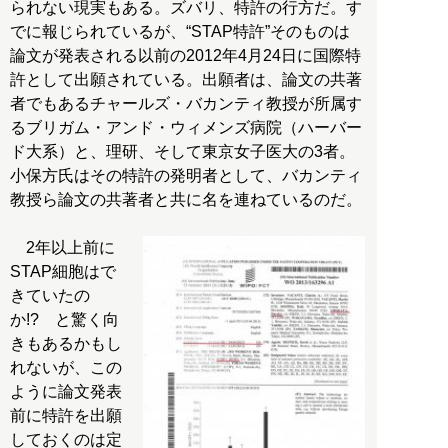
られない現実もある。ズバリ、特許の行方だ。す
でに報じられているが、“STAP特許”そのものは
論文が発表される以前の2012年4月24日に国際特
許として出願されている。出願者は、論文の共著
者でもあるチャールズ・バカンティ教授が所属す
るブリガム・アンド・ウィメンズ病院（ハーバー
ド大系）と、理研、そして東京女子医大の3者。
小保方氏はその特許の発明者として、バカンティ
教授ら論文の共著者と共に名を連ねているのだ。
2年以上前に
STAP細胞はで
きていたの
か!? と驚く向
きもあるかもし
れないが、この
ように論文発表
前に特許を出願
しておくのは定