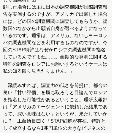
願した場合には主に日本の調査機関が国際調査報
告を実施するのですが、アメリカで出願した場合
には、どの国の調査機関に調査してもらうか、複
数国のなかから出願者自身が選べるようになって
いるのです。通常は、アメリカ、ないしヨーロッ
パの調査機関などを利用するものなのですが、今
回のSTAP特許はなぜかロシアの調査機関を指名
しているんですよね……。画期的な発明に関する
特許の調査をロシアにお願いするというケースは
私の知る限り見当たりません。」
深読みすれば、調査力の低さを前提に、都合の
良い「甘い評価」を勝ち取ろうと目論んでロシア
を指名した可能性があるということ。理研広報部
は「アメリカのエージェントに依頼した結果であ
って、深い意味はない」というが、果たしていか
に？ 工藤所長曰く「STAP細胞が存在、特許と
して成立するなら1兆円単位の大きなビジネスの