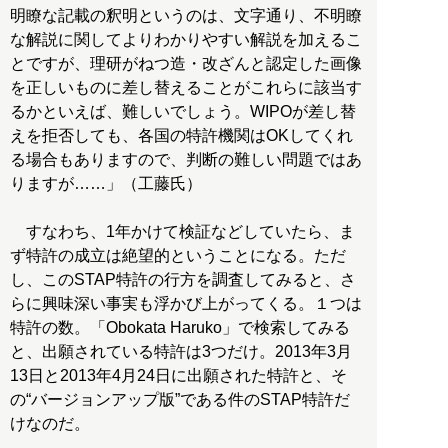
明瞭な記載の釈明というのは、文字通り、不明瞭
な解説に関してよりわかりやすい解説を加えるこ
とですが、理研がねつ造・改ざんと認定した画像
を正しいものに差し替えることがこれらに該当す
るかといえば、難しいでしょう。WIPOが差し替
えを拒否しても、各国の特許機関はOKしてくれ
る場合もありますので、判断の難しい問題ではあ
りますが……」（工藤氏）
すなわち、1年かけて検証などしていたら、ま
ず特許の成立は絶望的ということになる。ただ
し、このSTAP特許の行方を調査してみると、さ
らに興味深い事実も浮かび上がってくる。１つは
特許の数。「Obokata Haruko」で検索してみる
と、出願されている特許は3つだけ。2013年3月
13日と2013年4月24日に出願された特許と、そ
の“バージョンアップ版”である件のSTAP特許だ
けなのだ。