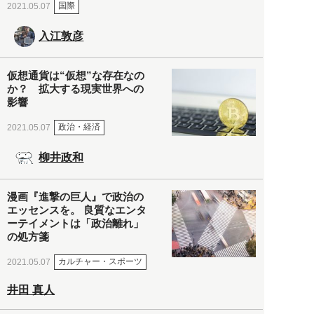
国際
2021.05.07
入江敦彦
仮想通貨は“仮想”な存在なの
か？ 拡大する現実世界への
影響
政治・経済
2021.05.07
柳井政和
漫画『進撃の巨人』で政治の
エッセンスを。 良質なエンタ
ーテイメントは「政治離れ」
の処方箋
カルチャー・スポーツ
2021.05.07
井田 真人