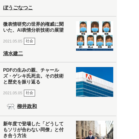
ぼうごなつこ
微表情研究の世界的権威に聞
いた、AI表情分析技術の展望
社会
2021.05.05
清水建二
PDFの生みの親、チャール
ズ・ゲシキ氏死去。その技術
と歴史を振り返る
社会
2021.05.05
柳井政和
新年度で登場した「どうして
もソリが合わない同僚」と付
き合う方法