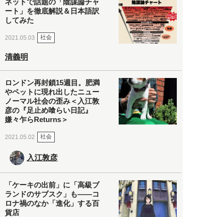
ネットで話題の「陰謀論チャ
ート」を徹底解説＆日本語訳
してみた
社会
2021.05.03
清義明
ロンドン再封鎖15週目。肥満
やペットに現れ出したニュー
ノーマル社会の歪み＜入江敦
彦の『足止め喰らい日記』
嫌々乍らReturns＞
社会
2021.05.02
入江敦彦
「ケーキの出前」に「高級ブ
ランドのサブスク」も――コ
ロナ禍のなか「進化」する百
貨店