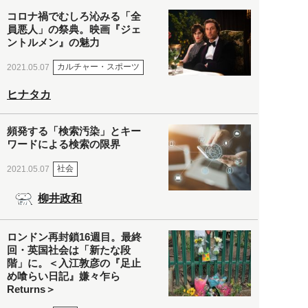
コロナ禍でむしろ沁みる「全
員悪人」の祭典。映画『ジェ
ントルメン』の魅力
カルチャー・スポーツ
2021.05.07
ヒナタカ
頻発する「検索汚染」とキー
ワードによる検索の限界
社会
2021.05.07
柳井政和
ロンドン再封鎖16週目。最終
回・英国社会は「新たな段
階」に。＜入江敦彦の『足止
め喰らい日記』嫌々乍ら
Returns＞