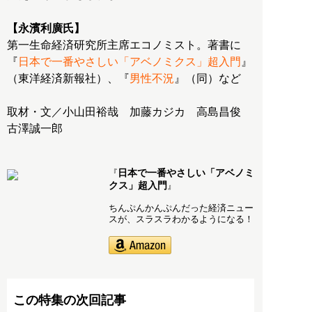
【永濱利廣氏】
第一生命経済研究所主席エコノミスト。著書に
『
日本で一番やさしい「アベノミクス」超入門
』
（東洋経済新報社）、『
男性不況
』（同）など
取材・文／小山田裕哉 加藤カジカ 高島昌俊
古澤誠一郎
日本で一番やさしい「アベノミ
『
クス」超入門
』
ちんぷんかんぷんだった経済ニュー
スが、スラスラわかるようになる！
この特集の次回記事