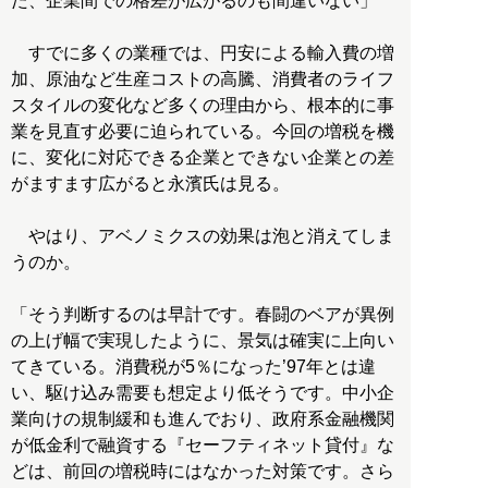
た、企業間での格差が広がるのも間違いない」
すでに多くの業種では、円安による輸入費の増
加、原油など生産コストの高騰、消費者のライフ
スタイルの変化など多くの理由から、根本的に事
業を見直す必要に迫られている。今回の増税を機
に、変化に対応できる企業とできない企業との差
がますます広がると永濱氏は見る。
やはり、アベノミクスの効果は泡と消えてしま
うのか。
「そう判断するのは早計です。春闘のベアが異例
の上げ幅で実現したように、景気は確実に上向い
てきている。消費税が5％になった’97年とは違
い、駆け込み需要も想定より低そうです。中小企
業向けの規制緩和も進んでおり、政府系金融機関
が低金利で融資する『セーフティネット貸付』な
どは、前回の増税時にはなかった対策です。さら