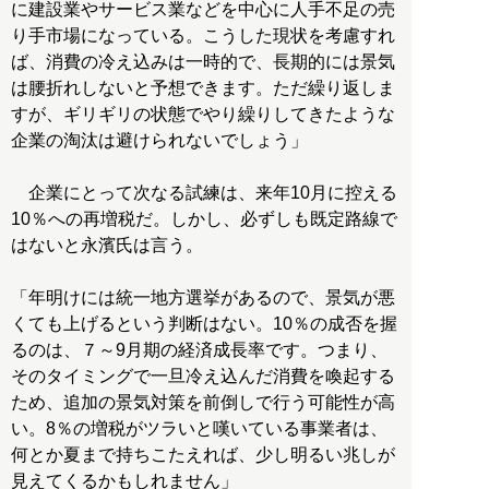
に建設業やサービス業などを中心に人手不足の売
り手市場になっている。こうした現状を考慮すれ
ば、消費の冷え込みは一時的で、長期的には景気
は腰折れしないと予想できます。ただ繰り返しま
すが、ギリギリの状態でやり繰りしてきたような
企業の淘汰は避けられないでしょう」
企業にとって次なる試練は、来年10月に控える
10％への再増税だ。しかし、必ずしも既定路線で
はないと永濱氏は言う。
「年明けには統一地方選挙があるので、景気が悪
くても上げるという判断はない。10％の成否を握
るのは、７～9月期の経済成長率です。つまり、
そのタイミングで一旦冷え込んだ消費を喚起する
ため、追加の景気対策を前倒しで行う可能性が高
い。8％の増税がツラいと嘆いている事業者は、
何とか夏まで持ちこたえれば、少し明るい兆しが
見えてくるかもしれません」