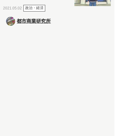
政治・経済
2021.05.02
都市商業研究所
「高度外国人材」という言葉
に潜む欺瞞と、日本が搾取し
依存する圧倒的多数の外国人
労働者の実像とは？
社会
2021.05.01
月刊日本
以前の記事をもっと見る