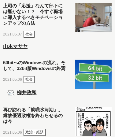
上司の「応援」なんて部下に
は響かない！？ 今すぐ職場
に導入するべきモチベーショ
ンアップの方法
社会
2021.05.07
山本マサヤ
64bitへのWindowsの流れ。そ
して、32bit版Windowsの終焉
社会
2021.05.06
柳井政和
再び訪れる「就職氷河期」。
縁故優遇政権を終わらせるの
は今
政治・経済
2021.05.06