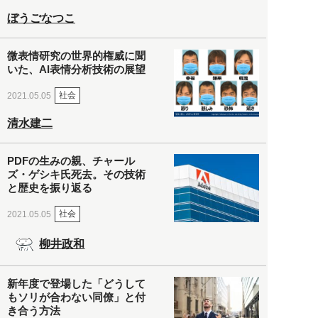
ぼうごなつこ
微表情研究の世界的権威に聞
いた、AI表情分析技術の展望
社会
2021.05.05
清水建二
PDFの生みの親、チャール
ズ・ゲシキ氏死去。その技術
と歴史を振り返る
社会
2021.05.05
柳井政和
新年度で登場した「どうして
もソリが合わない同僚」と付
き合う方法