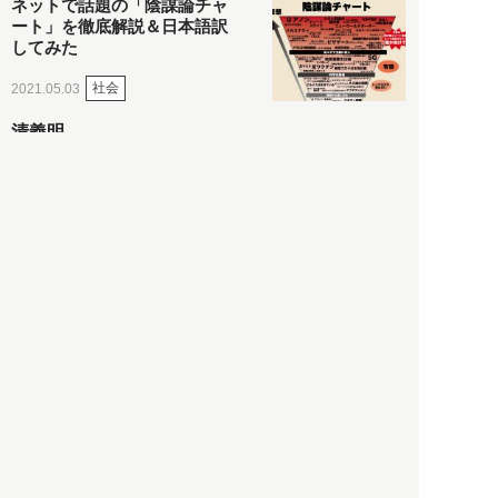
ネットで話題の「陰謀論チャ
ート」を徹底解説＆日本語訳
してみた
社会
2021.05.03
清義明
ロンドン再封鎖15週目。肥満
やペットに現れ出したニュー
ノーマル社会の歪み＜入江敦
彦の『足止め喰らい日記』
嫌々乍らReturns＞
社会
2021.05.02
入江敦彦
「ケーキの出前」に「高級ブ
ランドのサブスク」も――コ
ロナ禍のなか「進化」する百
貨店