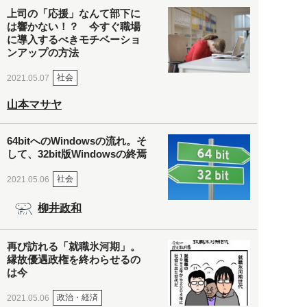
上司の「応援」なんて部下に
は響かない！？ 今すぐ職場
に導入するべきモチベーショ
ンアップの方法
社会
2021.05.07
山本マサヤ
64bitへのWindowsの流れ。そ
して、32bit版Windowsの終焉
社会
2021.05.06
柳井政和
再び訪れる「就職氷河期」。
縁故優遇政権を終わらせるの
は今
政治・経済
2021.05.06