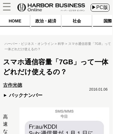
▶PC版
HOME
政治・経済
社会
国際
ハーバー・ビジネス・オンライン
科学
スマホ通信容量「7GB」って
一体どれだけ使えるの？
スマホ通信容量「7GB」って一体
どれだけ使えるの？
古作光徳
2016.01.06
バックナンバー
高
速
な