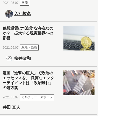
国際
2021.05.07
入江敦彦
仮想通貨は“仮想”な存在なの
か？ 拡大する現実世界への
影響
政治・経済
2021.05.07
柳井政和
漫画『進撃の巨人』で政治の
エッセンスを。 良質なエンタ
ーテイメントは「政治離れ」
の処方箋
カルチャー・スポーツ
2021.05.07
井田 真人