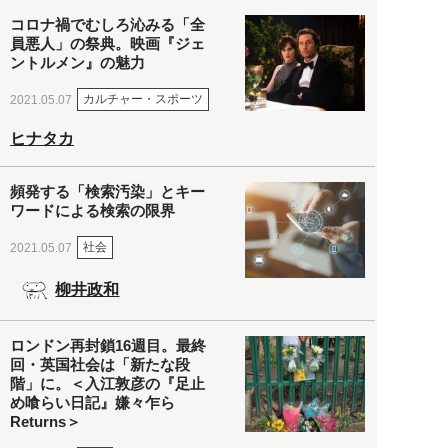
コロナ禍でむしろ沁みる「全
員悪人」の祭典。映画『ジェ
ントルメン』の魅力
カルチャー・スポーツ
2021.05.07
ヒナタカ
頻発する「検索汚染」とキー
ワードによる検索の限界
社会
2021.05.07
柳井政和
ロンドン再封鎖16週目。最終
回・英国社会は「新たな段
階」に。＜入江敦彦の『足止
め喰らい日記』嫌々乍ら
Returns＞