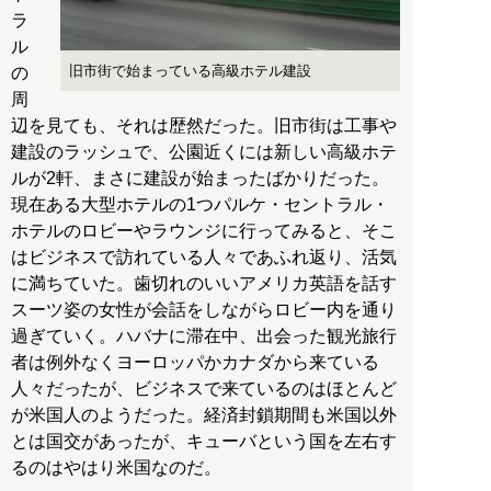
ラ
ル
旧市街で始まっている高級ホテル建設
の
周
辺を見ても、それは歴然だった。旧市街は工事や
建設のラッシュで、公園近くには新しい高級ホテ
ルが2軒、まさに建設が始まったばかりだった。
現在ある大型ホテルの1つパルケ・セントラル・
ホテルのロビーやラウンジに行ってみると、そこ
はビジネスで訪れている人々であふれ返り、活気
に満ちていた。歯切れのいいアメリカ英語を話す
スーツ姿の女性が会話をしながらロビー内を通り
過ぎていく。ハバナに滞在中、出会った観光旅行
者は例外なくヨーロッパかカナダから来ている
人々だったが、ビジネスで来ているのはほとんど
が米国人のようだった。経済封鎖期間も米国以外
とは国交があったが、キューバという国を左右す
るのはやはり米国なのだ。