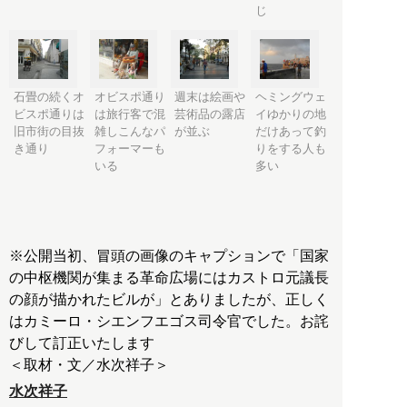
じ
石畳の続くオ
オビスポ通り
週末は絵画や
ヘミングウェ
ビスポ通りは
は旅行客で混
芸術品の露店
イゆかりの地
旧市街の目抜
雑しこんなパ
が並ぶ
だけあって釣
き通り
フォーマーも
りをする人も
いる
多い
※公開当初、冒頭の画像のキャプションで「国家
の中枢機関が集まる革命広場にはカストロ元議長
の顔が描かれたビルが」とありましたが、正しく
はカミーロ・シエンフエゴス司令官でした。お詫
びして訂正いたします
＜取材・文／水次祥子＞
水次祥子