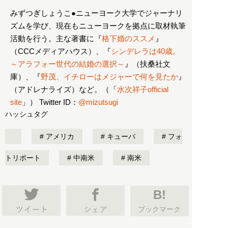
みずつぎしょうこ●ニューヨーク大学でジャーナリ
ズムを学び、現在もニューヨークを拠点に取材執筆
活動を行う。主な著書に『
格下婚のススメ
』
（CCCメディアハウス）、『
シンデレラは40歳。
～アラフォー世代の結婚の選択～
』（扶桑社文
庫）、『
野茂、イチローはメジャーで何を見たか
』
（アドレナライズ）など。（「
水次祥子official
site
」） Twitter ID：
@mizutsugi
ハッシュタグ
アメリカ
キューバ
フォ
トリポート
中南米
南米
B!
ブックマーク