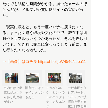
だけでも結構な時間がかかる。届いたメールのほ
とんどが、メルマガや買い物サイトの宣伝だっ
た。
現実に戻ると、もう一度ハバナに戻りたくな
る。まったく違う環境や文化の中で、滞在中は困
難やトラブルもいくつかあったが、それを差し引
いても、できれば完全に変わってしまう前に、ま
た行きたくなる地だった。
⇒【画像】はコチラ https://hbol.jp/74546/cuba11
市内には公衆
旧市街にはチ
これがパル
一般市民が住
電話がたくさ
ャイナタウン
ケ・セントラ
むアパート。
んあり利用者
もある
ルのエスクイ
ベランダに洗
が多い
ナ・カリエン
濯物を干す文
テ
化は日本と同