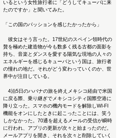
いるという女性旅行者に「どうしてキューバに来
たのですか」と聞いてみた。
「この国のパッションを感じたかったから」
彼女はそう言った。17世紀のスペイン領時代の
贅を極めた建造物が今も数多く残る古都の面影を
持ち、音楽とダンスを愛する陽気な現地の人々の
エネルギーを感じるキューバという国は、旅行者
の憧れの地だ。それがどう変わっていくのか、世
界中が注目している。
4泊5日のハバナの旅を終えメキシコ経由で米国
に戻る際、乗り継ぎでメキシコシティ国際空港に
降り立った。スマホの機内モードを解除しWI-FI
機能をオンにしたときに起こったことには、笑う
しかなかった。70通を超えるメールの受信が瞬時
に行われ、アプリの更新が次々と始まったのだ。
メールアプリを開き、それを次々と削除していく