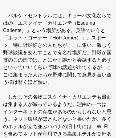
パルケ・セントラルには、キューバ文化ならで
はの「エスクイナ・カリエンテ（Esquina
Caliente）」という場所がある。英語でいうと
「ホット・コーナー（Hot Corner）」。スポー
ツ、特に野球好きの人たちがここに集い、激しく
野球談議を交わすことで有名な場所だ。野球が国
技のこの国では、とにかく誰かと会話すると必ず
といっていいくらい野球の話題が出てくるが、こ
こに集まった人たちが野球に関して意見を言い合
う様は驚くほど熱い。
しかしその名物エスクイナ・カリエンテも最近
は集まる人が減っているようだ。理由の一つは、
インターネットの存在があるのかもしれないと思
う。ネット環境がほとんどないと書いたが、多く
のホテルが立ち並ぶハバナの旧市街には、WI-FI
を含めてネットが利用できる高級ホテルが２軒あ