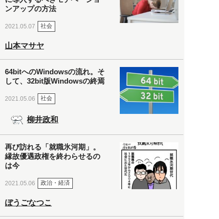
ンアップの方法
社会
2021.05.07
山本マサヤ
64bitへのWindowsの流れ。そ
して、32bit版Windowsの終焉
社会
2021.05.06
柳井政和
再び訪れる「就職氷河期」。
縁故優遇政権を終わらせるの
は今
政治・経済
2021.05.06
ぼうごなつこ