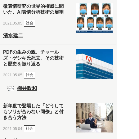
微表情研究の世界的権威に聞
いた、AI表情分析技術の展望
社会
2021.05.05
清水建二
PDFの生みの親、チャール
ズ・ゲシキ氏死去。その技術
と歴史を振り返る
社会
2021.05.05
柳井政和
新年度で登場した「どうして
もソリが合わない同僚」と付
き合う方法
社会
2021.05.04