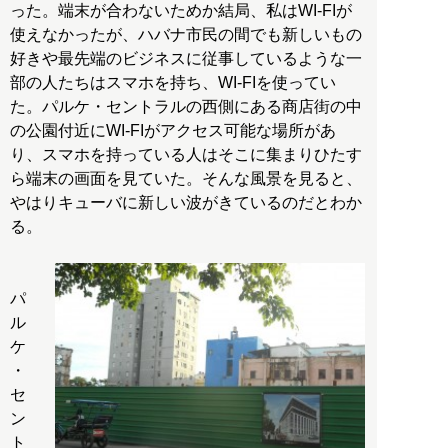
った。端末が合わないためか結局、私はWI-FIが
使えなかったが、ハバナ市民の間でも新しいもの
好きや最先端のビジネスに従事しているような一
部の人たちはスマホを持ち、WI-FIを使ってい
た。パルケ・セントラルの西側にある商店街の中
の公園付近にWI-FIがアクセス可能な場所があ
り、スマホを持っている人はそこに集まりひたす
ら端末の画面を見ていた。そんな風景を見ると、
やはりキューバに新しい波がきているのだとわか
る。
パ
ル
ケ
・
セ
ン
ト