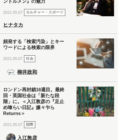
ントルメン』の魅力
カルチャー・スポーツ
2021.05.07
ヒナタカ
頻発する「検索汚染」とキー
ワードによる検索の限界
社会
2021.05.07
柳井政和
ロンドン再封鎖16週目。最終
回・英国社会は「新たな段
階」に。＜入江敦彦の『足止
め喰らい日記』嫌々乍ら
Returns＞
国際
2021.05.07
入江敦彦