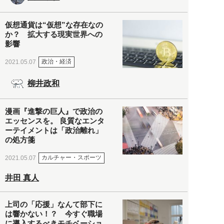
仮想通貨は“仮想”な存在なの
か？ 拡大する現実世界への
影響
政治・経済
2021.05.07
柳井政和
漫画『進撃の巨人』で政治の
エッセンスを。 良質なエンタ
ーテイメントは「政治離れ」
の処方箋
カルチャー・スポーツ
2021.05.07
井田 真人
上司の「応援」なんて部下に
は響かない！？ 今すぐ職場
に導入するべきモチベーショ