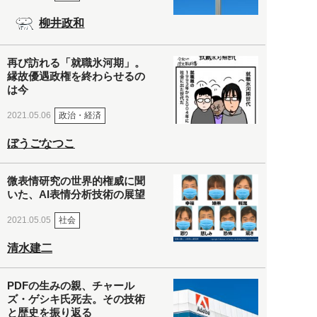
柳井政和
再び訪れる「就職氷河期」。
縁故優遇政権を終わらせるの
は今
政治・経済
2021.05.06
ぼうごなつこ
微表情研究の世界的権威に聞
いた、AI表情分析技術の展望
社会
2021.05.05
清水建二
PDFの生みの親、チャール
ズ・ゲシキ氏死去。その技術
と歴史を振り返る