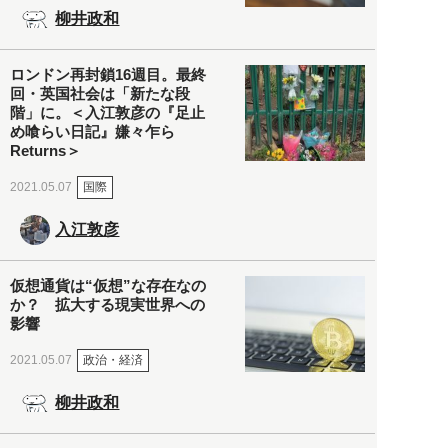
柳井政和
ロンドン再封鎖16週目。最終
回・英国社会は「新たな段
階」に。＜入江敦彦の『足止
め喰らい日記』嫌々乍ら
Returns＞
国際
2021.05.07
入江敦彦
仮想通貨は“仮想”な存在なの
か？ 拡大する現実世界への
影響
政治・経済
2021.05.07
柳井政和