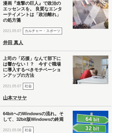
漫画『進撃の巨人』で政治の
エッセンスを。 良質なエンタ
ーテイメントは「政治離れ」
の処方箋
カルチャー・スポーツ
2021.05.07
井田 真人
上司の「応援」なんて部下に
は響かない！？ 今すぐ職場
に導入するべきモチベーショ
ンアップの方法
社会
2021.05.07
山本マサヤ
64bitへのWindowsの流れ。そ
して、32bit版Windowsの終焉
社会
2021.05.06