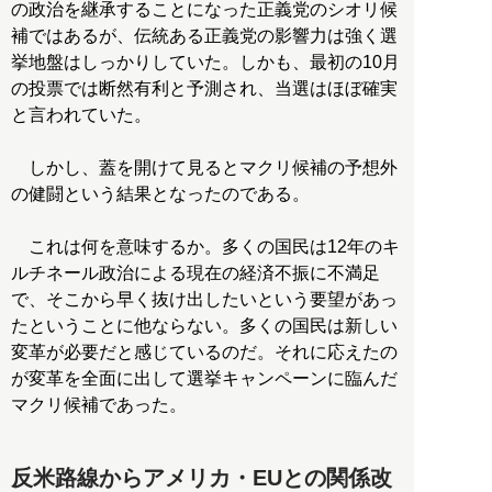
の政治を継承することになった正義党のシオリ候
補ではあるが、伝統ある正義党の影響力は強く選
挙地盤はしっかりしていた。しかも、最初の10月
の投票では断然有利と予測され、当選はほぼ確実
と言われていた。
しかし、蓋を開けて見るとマクリ候補の予想外
の健闘という結果となったのである。
これは何を意味するか。多くの国民は12年のキ
ルチネール政治による現在の経済不振に不満足
で、そこから早く抜け出したいという要望があっ
たということに他ならない。多くの国民は新しい
変革が必要だと感じているのだ。それに応えたの
が変革を全面に出して選挙キャンペーンに臨んだ
マクリ候補であった。
反米路線からアメリカ・EUとの関係改