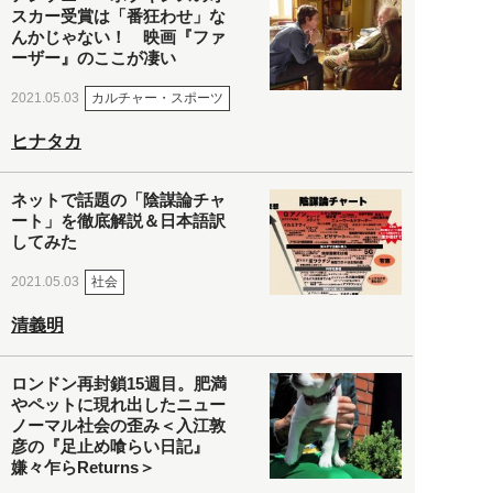
スカー受賞は「番狂わせ」な
んかじゃない！ 映画『ファ
ーザー』のここが凄い
カルチャー・スポーツ
2021.05.03
ヒナタカ
ネットで話題の「陰謀論チャ
ート」を徹底解説＆日本語訳
してみた
社会
2021.05.03
清義明
ロンドン再封鎖15週目。肥満
やペットに現れ出したニュー
ノーマル社会の歪み＜入江敦
彦の『足止め喰らい日記』
嫌々乍らReturns＞