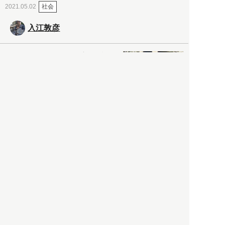
社会
2021.05.02
入江敦彦
「ケーキの出前」に「高級ブ
ランドのサブスク」も――コ
ロナ禍のなか「進化」する百
貨店
政治・経済
2021.05.02
都市商業研究所
「高度外国人材」という言葉
に潜む欺瞞と、日本が搾取し
依存する圧倒的多数の外国人
労働者の実像とは？
社会
2021.05.01
月刊日本