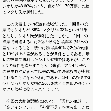
領の12年間を継承する形になっていたダニエル・
シオリが48.60%という、僅か3%（70万票）の差
でマクリ氏が勝利した。
この決着までの経過も接戦だった。1回目の投
票ではシオリ36.86% : マクリ34.33%という結果
となり、シオリ氏が勝利した。しかし、1回目の
投票で当選するには2位の候補と得票率で45%の
差をつけること、或いは獲得票40%で2位の候補
と10%以上の差があることが条件としてある。最
初の投票で勝利したシオリ候補ではあるが、この
2つの条件を満たすことが出来ず、アルゼンチン
の民主政治始まって以来の初めて決戦投票が実施
されることになったわけである。1回目の投票で3
位となったマサ候補の20%を越える票田の多くが
マクリ候補に投じられたようだ。
今回の大統領選挙において、「景気の低迷」、
「高いインフレ」、「外貨不足」を生み出した負