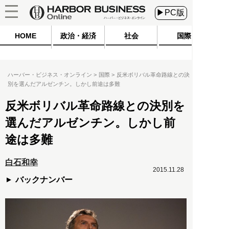
▶PC版
HOME
政治・経済
社会
国際
ハーバー・ビジネス・オンライン
国際
反米ボリバル革命路線との決
別を選んだアルゼンチン。しかし前途は多難
反米ボリバル革命路線との決別を
選んだアルゼンチン。しかし前
途は多難
白石和幸
2015.11.28
バックナンバー