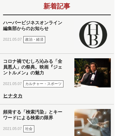
新着記事
ハーバービジネスオンライン
編集部からのお知らせ
政治・経済
2021.05.07
コロナ禍でむしろ沁みる「全
員悪人」の祭典。映画『ジェ
ントルメン』の魅力
カルチャー・スポーツ
2021.05.07
ヒナタカ
頻発する「検索汚染」とキー
ワードによる検索の限界
社会
2021.05.07