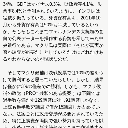
34%、GDPはマイナス0.3%、財政赤字4.1%、失
業率8.4%と予測されているように、インフレは
猛威を振るっている。外貨保有高も、2011年10
月から外貨保有高は50%も半減しているという
が、そもそもこれまでフェルナンデス大統領の意
向で公表データーを操作する姿勢を示して来た中
央銀行である。マクリ氏は実際に〈それが真実か
否か調査が必要だ〉としているだけにどれだけあ
るかわからないのが現状なのだ。
そしてマクリ候補は決戦投票では10%の差をつ
けて勝利すると思っていたらしい。しかし、結果
は僅かに3%の僅差での勝利。しかも、マクリ候
補の政党（PRO= 共和のある提案 ）は下院では
過半数を満たす129議席に対し91議席しかなく、
上院も過半数37議席で僅か15議席しか占めてい
ない。法案ごとに政治交渉が必要とされているた
め、特に正義党が両院で強い勢力を持っている以
上、今後はマクリ新大統領がどこまで交渉能力が