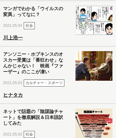
マンガでわかる「ウイルスの
変異」ってなに？
社会
2021.05.04
川上浩一
アンソニー・ホプキンスのオ
スカー受賞は「番狂わせ」な
んかじゃない！ 映画『ファ
ーザー』のここが凄い
カルチャー・スポーツ
2021.05.03
ヒナタカ
ネットで話題の「陰謀論チャ
ート」を徹底解説＆日本語訳
してみた
社会
2021.05.03