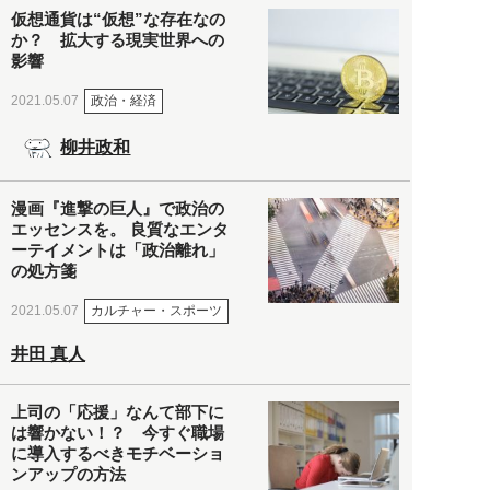
仮想通貨は“仮想”な存在なの
か？ 拡大する現実世界への
影響
政治・経済
2021.05.07
柳井政和
漫画『進撃の巨人』で政治の
エッセンスを。 良質なエンタ
ーテイメントは「政治離れ」
の処方箋
カルチャー・スポーツ
2021.05.07
井田 真人
上司の「応援」なんて部下に
は響かない！？ 今すぐ職場
に導入するべきモチベーショ
ンアップの方法