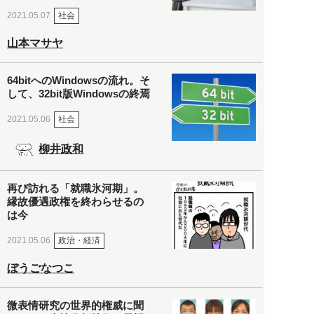
社会
2021.05.07
山本マサヤ
64bitへのWindowsの流れ。そ
して、32bit版Windowsの終焉
社会
2021.05.06
柳井政和
再び訪れる「就職氷河期」。
縁故優遇政権を終わらせるの
は今
政治・経済
2021.05.06
ぼうごなつこ
微表情研究の世界的権威に聞