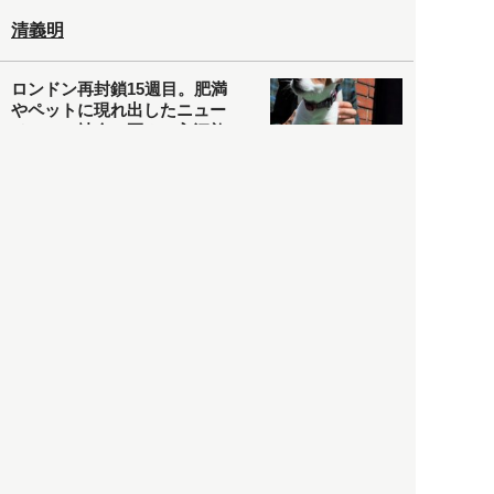
清義明
ロンドン再封鎖15週目。肥満
やペットに現れ出したニュー
ノーマル社会の歪み＜入江敦
彦の『足止め喰らい日記』
嫌々乍らReturns＞
社会
2021.05.02
入江敦彦
「ケーキの出前」に「高級ブ
ランドのサブスク」も――コ
ロナ禍のなか「進化」する百
貨店
政治・経済
2021.05.02
都市商業研究所