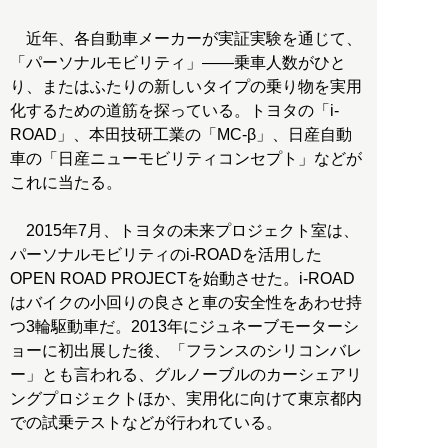
近年、各自動車メーカーが実証実験を通じて、
「パーソナルモビリティ」――乗車人数がひと
り、またはふたりの新しいタイプの乗り物を実用
化するための道筋を探っている。トヨタの「i-
ROAD」、本田技研工業の「MC-β」、日産自動
車の「日産ニューモビリティコンセプト」などが
これに当たる。
2015年7月、トヨタの未来プロジェクト室は、
パーソナルモビリティのi-ROADを活用した
OPEN ROAD PROJECTを始動させた。i-ROAD
はバイクの小回りの良さと車の安全性をあわせ持
つ3輪駆動車だ。2013年にジュネーブモーターシ
ョーに初出展した後、「フランスのシリコンバレ
ー」とも言われる、グルノーブルのカーシェアリ
ングプロジェクトほか、実用化に向けて東京都内
での試乗テストなどが行われている。