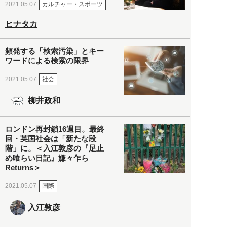
カルチャー・スポーツ
2021.05.07
ヒナタカ
頻発する「検索汚染」とキー
ワードによる検索の限界
社会
2021.05.07
柳井政和
ロンドン再封鎖16週目。最終
回・英国社会は「新たな段
階」に。＜入江敦彦の『足止
め喰らい日記』嫌々乍ら
Returns＞
国際
2021.05.07
入江敦彦